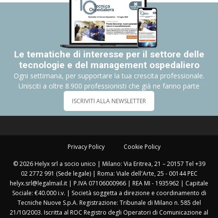
Le tematiche di interesse per il settore delle
tecnologie e del management ospedaliero
Ogni settimana, per supportare la tua crescita professionale.
Unisciti a oltre 8.900 professionisti che già ne fanno parte
ISCRIVITI ALLA NEWSLETTER
Privacy Policy
Cookie Policy
© 2026 Helyx srl a socio unico | Milano: Via Eritrea, 21 – 20157 Tel +39
02 2772 991 (Sede legale) | Roma: Viale dell'Arte, 25 - 00144 PEC
helyx.srl@legalmail.it | P.IVA 07106000966 | REA MI - 1935962 | Capitale
Sociale: €40.000 i.v. | Società soggetta a direzione e coordinamento di
Tecniche Nuove S.p.A. Registrazione: Tribunale di Milano n. 585 del
21/10/2003. Iscritta al ROC Registro degli Operatori di Comunicazione al