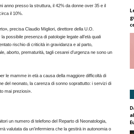
gni anno presso la struttura, il 42% da donne over 35 e il
L
circa il 10%.
g
c
o», precisa Claudio Migliori, direttore della U.O.
 possibile presenza di patologie legate all’età quali
ntato rischio di criticità in gravidanza e al parto,
le, aborto, prematurità, tagli cesarei d’urgenza ne sono un
er le mamme in età a causa della maggiore difficoltà di
e del neonato, la carenza di sonno soprattutto: i servizi di
to mai preziosi».
D
a
itori un numero di telefono del Reparto di Neonatologia,
E
errà valutata da un’infermiera che la gestirà in autonomia o