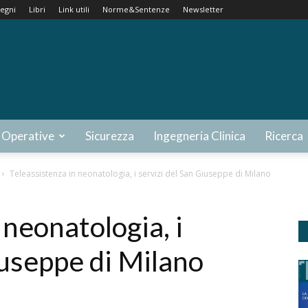
egni
Libri
Link utili
Norme&Sentenze
Newsletter
 Operative
Sicurezza
Ingegneria Clinica
Ricerca
Teleassistenza in neonatologia, i servizi del San Giuseppe di Milano
 neonatologia, i
iuseppe di Milano