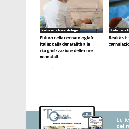
Pediatria e Neonatologia
Pediatria e 
Futuro della neonatologia in
Realtà virt
Italia: dalla denatalità alla
cannulazio
riorganizzazione delle cure
neonatali
Le te
del 