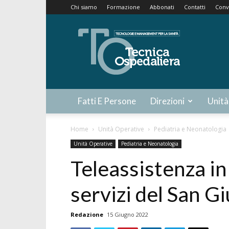
Chi siamo
Formazione
Abbonati
Contatti
Conv
Tecnica
Ospedaliera
Fatti E Persone
Direzioni
Unità
Home
Unità Operative
Pediatria e Neonatologia
Unità Operative
Pediatria e Neonatologia
Teleassistenza in
servizi del San G
Redazione
15 Giugno 2022