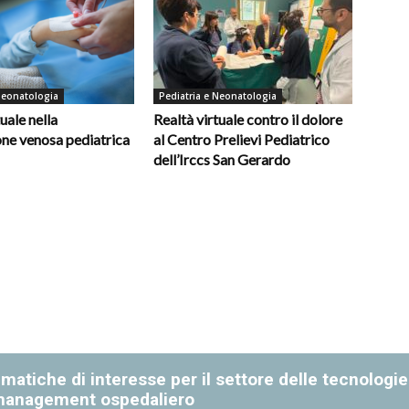
Neonatologia
Pediatria e Neonatologia
uale nella
Realtà virtuale contro il dolore
ne venosa pediatrica
al Centro Prelievi Pediatrico
dell’Irccs San Gerardo
matiche di interesse per il settore delle tecnologie
management ospedaliero