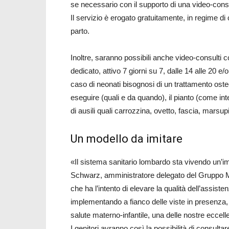
se necessario con il supporto di una video-consu
Il servizio è erogato gratuitamente, in regime di
parto.
Inoltre, saranno possibili anche video-consulti 
dedicato, attivo 7 giorni su 7, dalle 14 alle 20 e
caso di neonati bisognosi di un trattamento osteo
eseguire (quali e da quando), il pianto (come inte
di ausili quali carrozzina, ovetto, fascia, marsup
Un modello da imitare
«Il sistema sanitario lombardo sta vivendo un’i
Schwarz, amministratore delegato del Gruppo M
che ha l’intento di elevare la qualità dell’assiste
implementando a fianco delle viste in presenza, l
salute materno-infantile, una delle nostre eccell
I genitori avranno così la possibilità di consulta