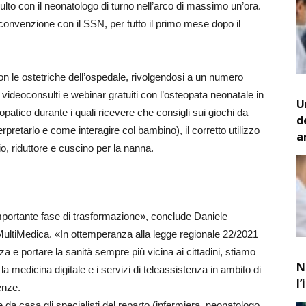
lto con il neonatologo di turno nell’arco di massimo un’ora.
 convenzione con il SSN, per tutto il primo mese dopo il
con le ostetriche dell’ospedale, rivolgendosi a un numero
/o videoconsulti e webinar gratuiti con l’osteopata neonatale in
U
patico durante i quali ricevere che consigli sui giochi da
d
rpretarlo e come interagire col bambino), il corretto utilizzo
a
io, riduttore e cuscino per la nanna.
mportante fase di trasformazione», conclude Daniele
ultiMedica. «In ottemperanza alla legge regionale 22/2021
nza e portare la sanità sempre più vicina ai cittadini, stiamo
N
a medicina digitale e i servizi di teleassistenza in ambito di
l
enze.
re da casa gli specialisti del reparto (infermiera, neonatologo,