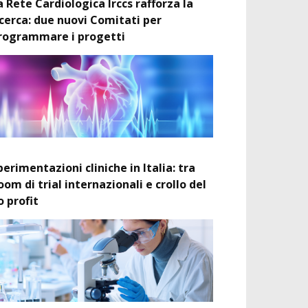
a Rete Cardiologica Irccs rafforza la
icerca: due nuovi Comitati per
rogrammare i progetti
perimentazioni cliniche in Italia: tra
oom di trial internazionali e crollo del
o profit