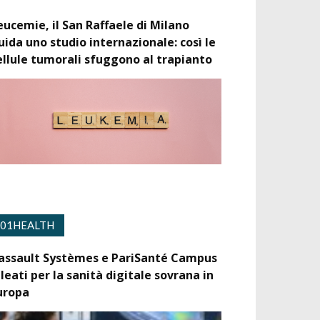
eucemie, il San Raffaele di Milano
uida uno studio internazionale: così le
ellule tumorali sfuggono al trapianto
01HEALTH
assault Systèmes e PariSanté Campus
lleati per la sanità digitale sovrana in
uropa