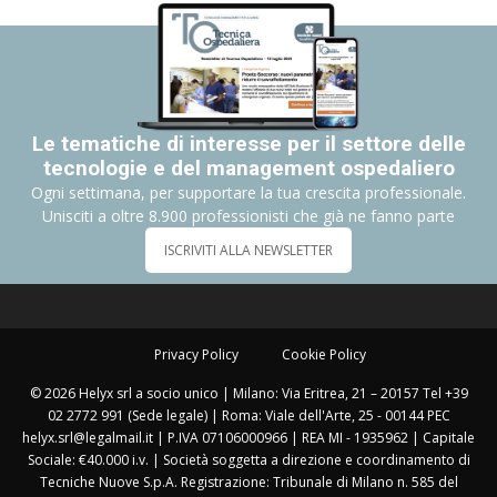
Le tematiche di interesse per il settore delle
tecnologie e del management ospedaliero
Ogni settimana, per supportare la tua crescita professionale.
Unisciti a oltre 8.900 professionisti che già ne fanno parte
ISCRIVITI ALLA NEWSLETTER
Privacy Policy
Cookie Policy
© 2026 Helyx srl a socio unico | Milano: Via Eritrea, 21 – 20157 Tel +39
02 2772 991 (Sede legale) | Roma: Viale dell'Arte, 25 - 00144 PEC
helyx.srl@legalmail.it | P.IVA 07106000966 | REA MI - 1935962 | Capitale
Sociale: €40.000 i.v. | Società soggetta a direzione e coordinamento di
Tecniche Nuove S.p.A. Registrazione: Tribunale di Milano n. 585 del