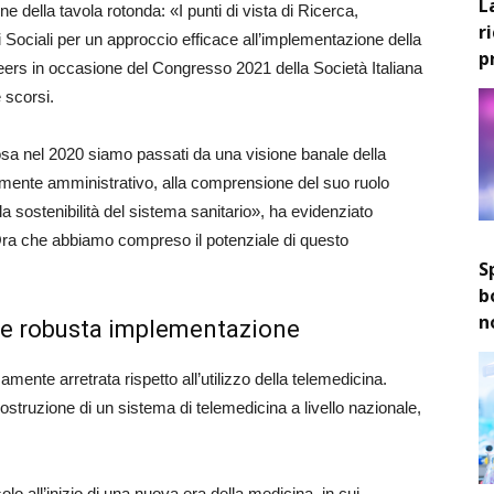
L
e della tavola rotonda: «I punti di vista di Ricerca,
r
Sociali per un approccio efficace all’implementazione della
p
rs in occasione del Congresso 2021 della Società Italiana
e scorsi.
losa nel 2020 siamo passati da una visione banale della
amente amministrativo, alla comprensione del suo ruolo
 la sostenibilità del sistema sanitario», ha evidenziato
«Ora che abbiamo compreso il potenziale di questo
S
b
n
a e robusta implementazione
ente arretrata rispetto all’utilizzo della telemedicina.
truzione di un sistema di telemedicina a livello nazionale,
o all’inizio di una nuova era della medicina, in cui