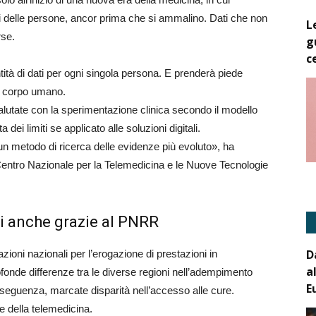
i delle persone, ancor prima che si ammalino. Dati che non
L
rse.
g
c
tà di dati per ogni singola persona. E prenderà piede
l corpo umano.
lutate con la sperimentazione clinica secondo il modello
i limiti se applicato alle soluzioni digitali.
un metodo di ricerca delle evidenze più evoluto», ha
 Centro Nazionale per la Telemedicina e le Nuove Tecnologie
li anche grazie al PNRR
D
azioni nazionali per l’erogazione di prestazioni in
a
fonde differenze tra le diverse regioni nell’adempimento
E
nseguenza, marcate disparità nell’accesso alle cure.
e della telemedicina.