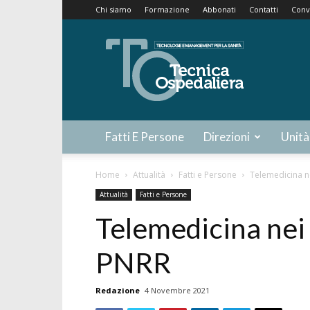
Chi siamo
Formazione
Abbonati
Contatti
Conv
Tecnica
Ospedaliera
Fatti E Persone
Direzioni
Unità
Home
Attualità
Fatti e Persone
Telemedicina ne
Attualità
Fatti e Persone
Telemedicina nei 
PNRR
Redazione
4 Novembre 2021