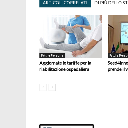
ARTICOLI CORRELATI
DI PIÙ DELLO S
Fatti e Persone
Fatti e Pers
Aggiornate le tariffe per la
Seed4Inno
riabilitazione ospedaliera
prende il v