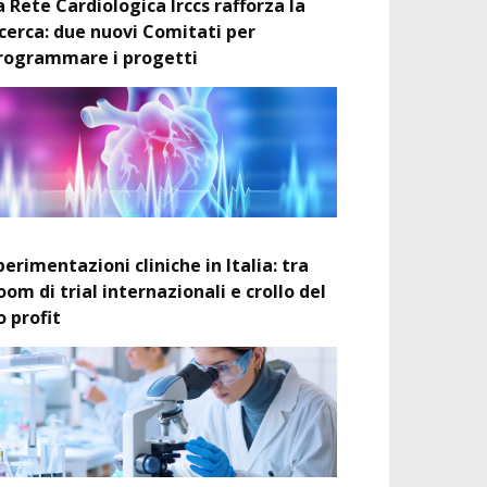
a Rete Cardiologica Irccs rafforza la
icerca: due nuovi Comitati per
rogrammare i progetti
perimentazioni cliniche in Italia: tra
oom di trial internazionali e crollo del
o profit