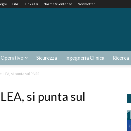
egni
Libri
Link utili
Norme&Sentenze
Newsletter
 Operative
Sicurezza
Ingegneria Clinica
Ricerca
i LEA, si punta sul PNRR
LEA, si punta sul