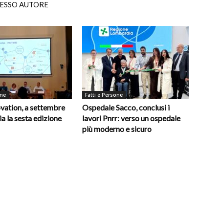
TESSO AUTORE
one
Fatti e Persone
vation, a settembre
Ospedale Sacco, conclusi i
ia la sesta edizione
lavori Pnrr: verso un ospedale
più moderno e sicuro