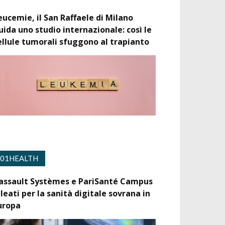
eucemie, il San Raffaele di Milano
uida uno studio internazionale: così le
ellule tumorali sfuggono al trapianto
01HEALTH
assault Systèmes e PariSanté Campus
lleati per la sanità digitale sovrana in
uropa