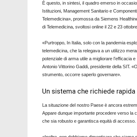
È questo, in sintesi, il quadro emerso in occasion
Istituzioni, Management Sanitario e Componenti 
Telemedicina», promossa da Siemens Healthinee
di Telemedicina, svoltosi online il 22 e 23 ottobr
«Purtroppo, In Italia, solo con la pandemia esp
telemedicina, che la relegava a un utilizzo mer
potenziale di arma utile a migliorare l’efficacia e
Antonio Vittorino Gaddi, presidente della SIT. 
strumento, occorre saperlo governare».
Un sistema che richiede rapid
La situazione del nostro Paese è ancora estremam
Appare dunque importante procedere verso la cos
che sia robusto e garantisca equità di accesso.
«Inoltre, non dobbiamo dimenticare che siamo sol