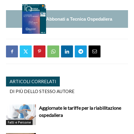
Abbonati a Tecnica Ospedaliera
ARTICOLI CORRELATI
DI PIÙ DELLO STESSO AUTORE
Aggiornate le tariffe per la riabilitazione
ospedaliera
Fatti e Persone