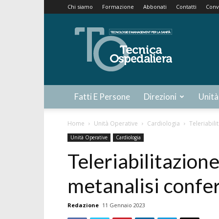
Chi siamo
Formazione
Abbonati
Contatti
Conv
Tecnica
Ospedaliera
Fatti E Persone
Direzioni
Unità
Home
Unità Operative
Cardiologia
Teleriabili
Unità Operative
Cardiologia
Teleriabilitazion
metanalisi confer
Redazione
11 Gennaio 2023