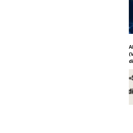
A
(
d