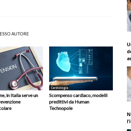
TESSO AUTORE
U
d
a
Cardiologia
e, in Italia serve un
Scompenso cardiaco, modelli
revenzione
predittivi da Human
colare
Technopole
N
l