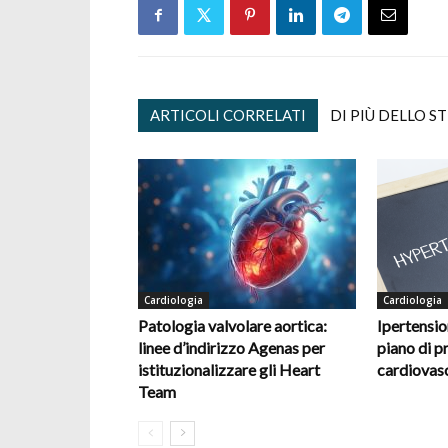
ARTICOLI CORRELATI
DI PIÙ DELLO S
Cardiologia
Cardiologia
Patologia valvolare aortica:
Ipertension
linee d’indirizzo Agenas per
piano di p
istituzionalizzare gli Heart
cardiovas
Team