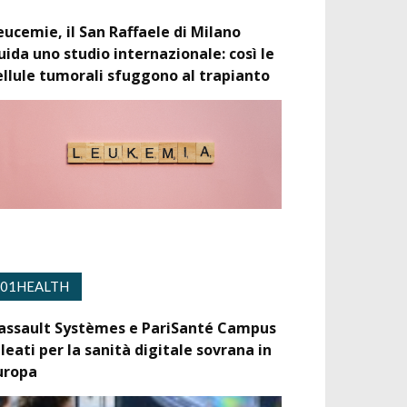
eucemie, il San Raffaele di Milano
uida uno studio internazionale: così le
ellule tumorali sfuggono al trapianto
01HEALTH
assault Systèmes e PariSanté Campus
lleati per la sanità digitale sovrana in
uropa