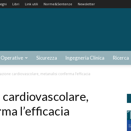
egni
Libri
Link utili
Norme&Sentenze
Newsletter
 Operative
Sicurezza
Ingegneria Clinica
Ricerca
tazione cardiovascolare, metanalisi conferma l’efficacia
e cardiovascolare,
ma l’efficacia