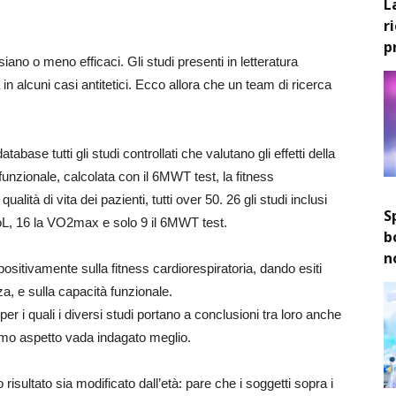
L
r
p
ano o meno efficaci. Gli studi presenti in letteratura
ura in alcuni casi antitetici. Ecco allora che un team di ricerca
abase tutti gli studi controllati che valutano gli effetti della
funzionale, calcolata con il 6MWT test, la fitness
alità di vita dei pazienti, tutti over 50. 26 gli studi inclusi
S
QoL, 16 la VO2max e solo 9 il 6MWT test.
b
n
e positivamente sulla fitness cardiorespiratoria, dando esiti
nza, e sulla capacità funzionale.
ita, per i quali i diversi studi portano a conclusioni tra loro anche
timo aspetto vada indagato meglio.
risultato sia modificato dall’età: pare che i soggetti sopra i