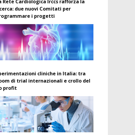
a Rete Cardiologica Irccs rafforza la
icerca: due nuovi Comitati per
rogrammare i progetti
perimentazioni cliniche in Italia: tra
oom di trial internazionali e crollo del
o profit