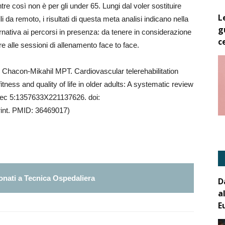
e così non è per gli under 65. Lungi dal voler sostituire
L
li da remoto, i risultati di questa meta analisi indicano nella
g
ernativa ai percorsi in presenza: da tenere in considerazione
c
are alle sessioni di allenamento face to face.
 Chacon-Mikahil MPT. Cardiovascular telerehabilitation
itness and quality of life in older adults: A systematic review
Dec 5:1357633X221137626. doi:
int. PMID: 36469017)
nati a Tecnica Ospedaliera
D
a
E