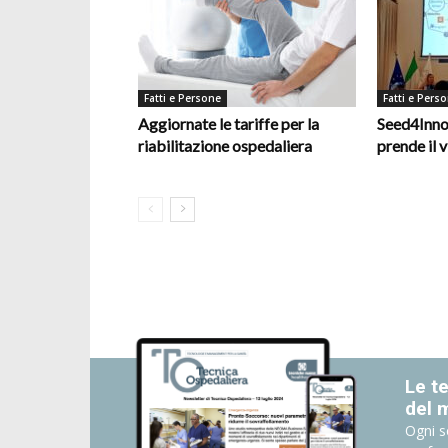
Fatti e Persone
Fatti e Pers
Aggiornate le tariffe per la
Seed4Inno
riabilitazione ospedaliera
prende il v
Le te
del 
Ogni s