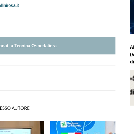
linirosa.it
nati a Tecnica Ospedaliera
A
(
d
TESSO AUTORE