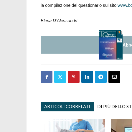
la compilazione del questionario sul sito
www.bol
Elena D’Alessandri
Abbo
ARTICOLI CORRELATI
DI PIÙ DELLO S