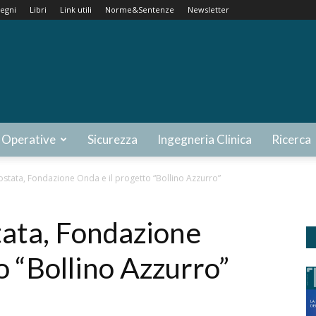
egni
Libri
Link utili
Norme&Sentenze
Newsletter
 Operative
Sicurezza
Ingegneria Clinica
Ricerca
stata, Fondazione Onda e il progetto “Bollino Azzurro”
tata, Fondazione
o “Bollino Azzurro”