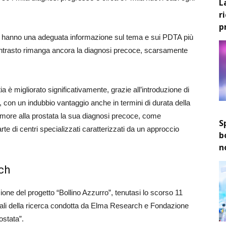
L
r
p
u 10 hanno una adeguata informazione sul tema e sui PDTA più
contrasto rimanga ancora la diagnosi precoce, scarsamente
tia è migliorato significativamente, grazie all’introduzione di
, con un indubbio vantaggio anche in termini di durata della
 tumore alla prostata la sua diagnosi precoce, come
S
rte di centri specializzati caratterizzati da un approccio
b
n
ch
one del progetto “Bollino Azzurro”, tenutasi lo scorso 11
cipali della ricerca condotta da Elma Research e Fondazione
stata”.