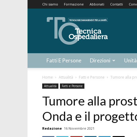
Chi siamo
Formazione
Abbonati
Contatti
Conv
Tecnica
Ospedaliera
Fatti E Persone
Direzioni
Unità
Home
Attualità
Fatti e Persone
Tumore alla pro
Attualità
Fatti e Persone
Tumore alla pros
Onda e il progett
Redazione
16 Novembre 2021