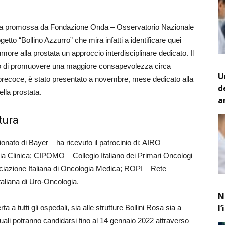
ativa promossa da Fondazione Onda – Osservatorio Nazionale
etto “Bollino Azzurro” che mira infatti a identificare quei
 tumore alla prostata un approccio interdisciplinare dedicato. Il
llo di promuovere una maggiore consapevolezza circa
U
 precoce, è stato presentato a novembre, mese dedicato alla
d
lla prostata.
a
tura
zionato di Bayer – ha ricevuto il patrocinio di: AIRO –
ia Clinica; CIPOMO – Collegio Italiano dei Primari Oncologi
iazione Italiana di Oncologia Medica; ROPI – Rete
taliana di Uro-Oncologia.
N
l
 a tutti gli ospedali, sia alle strutture Bollini Rosa sia a
quali potranno candidarsi fino al 14 gennaio 2022 attraverso