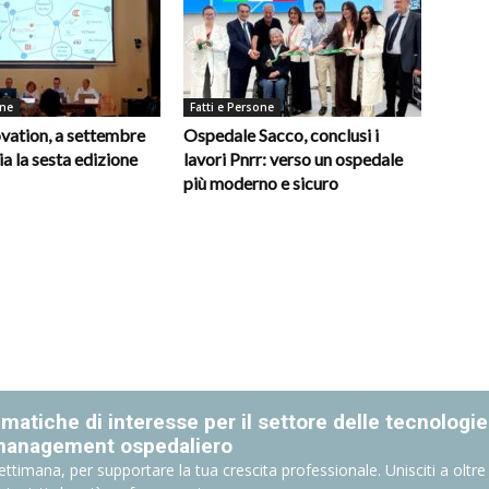
one
Fatti e Persone
vation, a settembre
Ospedale Sacco, conclusi i
ia la sesta edizione
lavori Pnrr: verso un ospedale
più moderno e sicuro
matiche di interesse per il settore delle tecnologie
management ospedaliero
ettimana, per supportare la tua crescita professionale. Unisciti a oltre