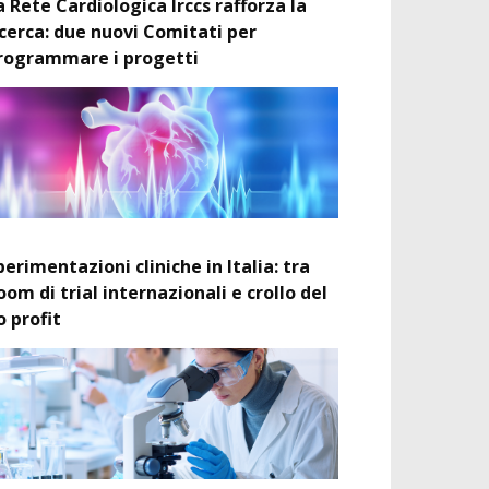
a Rete Cardiologica Irccs rafforza la
icerca: due nuovi Comitati per
rogrammare i progetti
perimentazioni cliniche in Italia: tra
oom di trial internazionali e crollo del
o profit