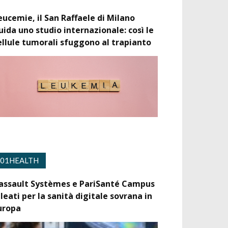
eucemie, il San Raffaele di Milano
uida uno studio internazionale: così le
ellule tumorali sfuggono al trapianto
01HEALTH
assault Systèmes e PariSanté Campus
lleati per la sanità digitale sovrana in
uropa