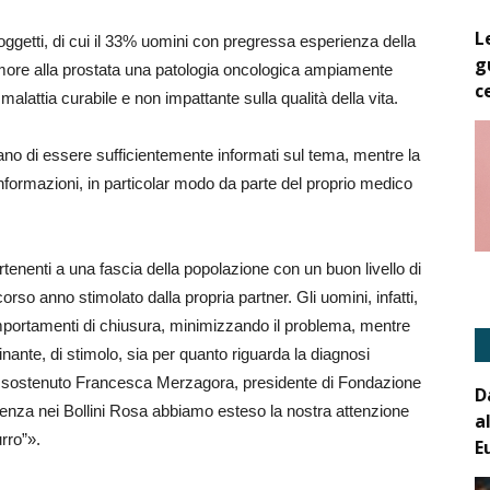
L
ggetti, di cui il 33% uomini con pregressa esperienza della
g
tumore alla prostata una patologia oncologica ampiamente
c
a malattia curabile e non impattante sulla qualità della vita.
no di essere sufficientemente informati sul tema, mentre la
formazioni, in particolar modo da parte del proprio medico
rtenenti a una fascia della popolazione con un buon livello di
scorso anno stimolato dalla propria partner. Gli uomini, infatti,
portamenti di chiusura, minimizzando il problema, mentre
ante, di stimolo, sia per quanto riguarda la diagnosi
 ha sostenuto Francesca Merzagora, presidente di Fondazione
D
enza nei Bollini Rosa abbiamo esteso la nostra attenzione
a
rro”».
E