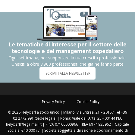
Le tematiche di interesse per il settore delle
tecnologie e del management ospedaliero
Ogni settimana, per supportare la tua crescita professionale.
Unisciti a oltre 8.900 professionisti che già ne fanno parte
ISCRIVITI ALLA NEWSLETTER
Privacy Policy
Cookie Policy
© 2026 Helyx srl a socio unico | Milano: Via Eritrea, 21 – 20157 Tel +39
02 2772 991 (Sede legale) | Roma: Viale dell'Arte, 25 - 00144 PEC
helyx.srl@legalmail.it | P.IVA 07106000966 | REA MI - 1935962 | Capitale
Sociale: €40.000 i.v. | Società soggetta a direzione e coordinamento di