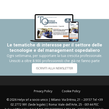
Le tematiche di interesse per il settore delle
tecnologie e del management ospedaliero
Ogni settimana, per supportare la tua crescita professionale.
Unisciti a oltre 8.900 professionisti che già ne fanno parte
ISCRIVITI ALLA NEWSLETTER
Privacy Policy
Cookie Policy
© 2026 Helyx srl a socio unico | Milano: Via Eritrea, 21 – 20157 Tel +39
02 2772 991 (Sede legale) | Roma: Viale dell'Arte, 25 - 00144 PEC