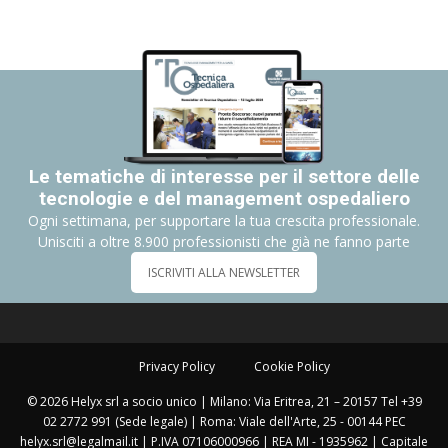
Le tematiche di interesse per il settore delle
tecnologie e del management ospedaliero
Ogni settimana, per supportare la tua crescita professionale.
Unisciti a oltre 8.900 professionisti che già ne fanno parte
ISCRIVITI ALLA NEWSLETTER
Privacy Policy
Cookie Policy
© 2026 Helyx srl a socio unico | Milano: Via Eritrea, 21 – 20157 Tel +39
02 2772 991 (Sede legale) | Roma: Viale dell'Arte, 25 - 00144 PEC
helyx.srl@legalmail.it | P.IVA 07106000966 | REA MI - 1935962 | Capitale