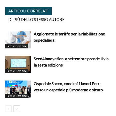
ARTICOLI CORRELATI
DI PIÙ DELLO STESSO AUTORE
Aggiornate le tariffe per la riabilitazione
ospedaliera
Fatti e Persone
Seed4Innovation, a settembre prende il via
la sesta edizione
Fatti e Persone
Ospedale Sacco, conclusi i lavori Pnrr:
verso un ospedale più moderno e sicuro
Fatti e Persone