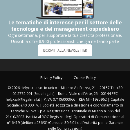
Le tematiche di interesse per il settore delle
tecnologie e del management ospedaliero
Ogni settimana, per supportare la tua crescita professionale.
Unisciti a oltre 8.900 professionisti che già ne fanno parte
ISCRIVITI ALLA NEWSLETTER
Privacy Policy
Cookie Policy
© 2026 Helyx srl a socio unico | Milano: Via Eritrea, 21 – 20157 Tel +39
02 2772 991 (Sede legale) | Roma: Viale dell'Arte, 25 - 00144 PEC
helyx.srl@legalmail.it | P.IVA 07106000966 | REA MI - 1935962 | Capitale
Sociale: €40.000 i.v. | Società soggetta a direzione e coordinamento di
Tecniche Nuove S.p.A. Registrazione: Tribunale di Milano n. 585 del
21/10/2003. Iscritta al ROC Registro degli Operatori di Comunicazione al
n° 6419 (delibera 236/01/Cons del 30.6.01 dell’Autorità per le Garanzie
nelle Comunicazioni)