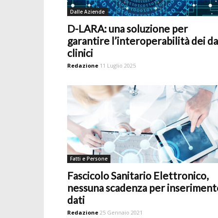
Dalle Aziende
D-LARA: una soluzione per
garantire l’interoperabilità dei da
clinici
Redazione
11 Luglio 2025
Fatti e Persone
Fascicolo Sanitario Elettronico,
nessuna scadenza per inseriment
dati
Redazione
25 Gennaio 2021