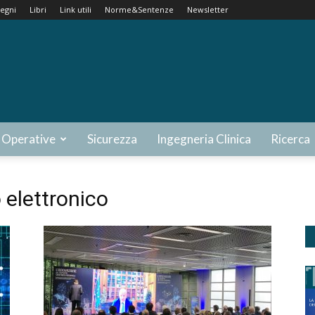
egni
Libri
Link utili
Norme&Sentenze
Newsletter
 Operative
Sicurezza
Ingegneria Clinica
Ricerca
 elettronico