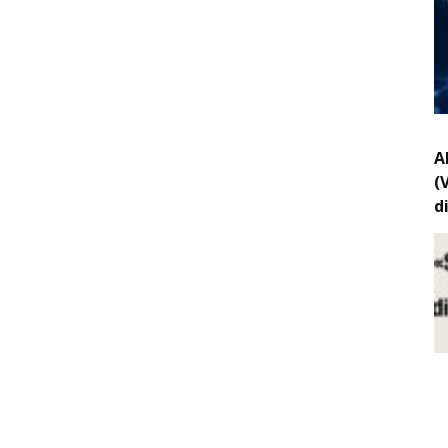
A
(
d