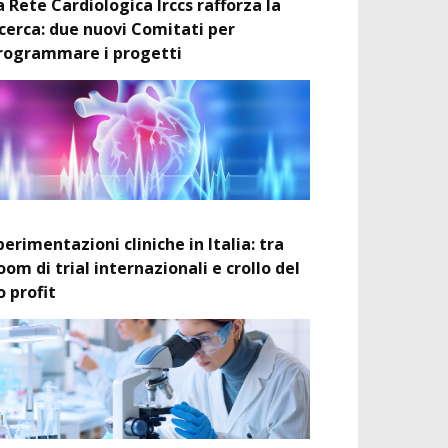
a Rete Cardiologica Irccs rafforza la
icerca: due nuovi Comitati per
rogrammare i progetti
perimentazioni cliniche in Italia: tra
oom di trial internazionali e crollo del
o profit