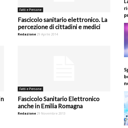
L
r
Fatti e Persone
p
Fascicolo sanitario elettronico. La
percezione di cittadini e medici
Redazione
29 Aprile 2014
S
b
n
Fatti e Persone
in
Fascicolo Sanitario Elettronico
anche in Emilia Romagna
Redazione
29 Novembre 2013