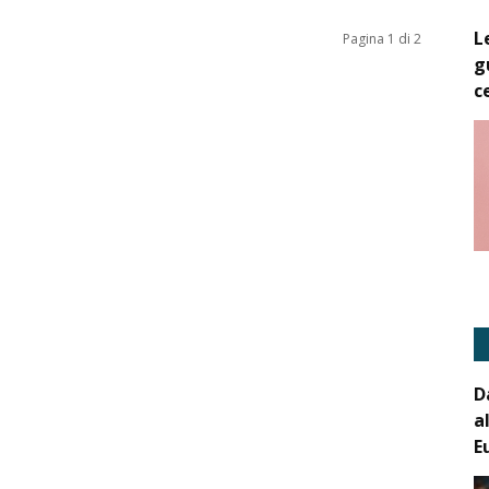
L
Pagina 1 di 2
g
c
D
a
E