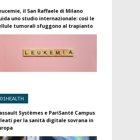
eucemie, il San Raffaele di Milano
uida uno studio internazionale: così le
ellule tumorali sfuggono al trapianto
01HEALTH
assault Systèmes e PariSanté Campus
lleati per la sanità digitale sovrana in
uropa