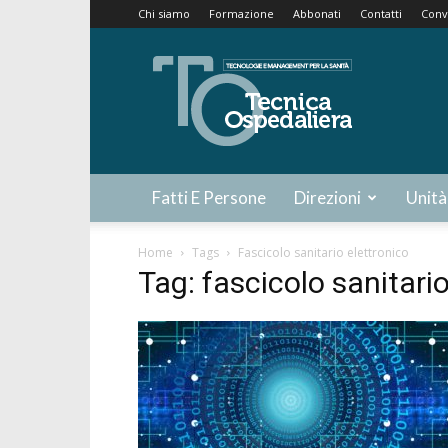
Chi siamo
Formazione
Abbonati
Contatti
Conv
Tecnica
Ospedaliera
Fatti E Persone
Direzioni
Unità
Home
Tags
Fascicolo sanitario elettronico
Tag: fascicolo sanitario