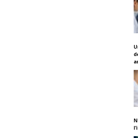
U
d
a
N
l