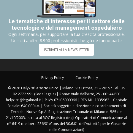
Le tematiche di interesse per il settore delle
tecnologie e del management ospedaliero
Ogni settimana, per supportare la tua crescita professionale.
Unisciti a oltre 8.900 professionisti che già ne fanno parte
ISCRIVITI ALLA NEWSLETTER
Privacy Policy
Cookie Policy
© 2026 Helyx srl a socio unico | Milano: Via Eritrea, 21 – 20157 Tel +39
02 2772 991 (Sede legale) | Roma: Viale dell'Arte, 25 - 00144 PEC
helyx.srl@legalmail.it | P.IVA 07106000966 | REA MI - 1935962 | Capitale
Sociale: €40.000 i.v. | Società soggetta a direzione e coordinamento di
Tecniche Nuove S.p.A. Registrazione: Tribunale di Milano n. 585 del
21/10/2003. Iscritta al ROC Registro degli Operatori di Comunicazione al
n° 6419 (delibera 236/01/Cons del 30.6.01 dell’Autorità per le Garanzie
nelle Comunicazioni)