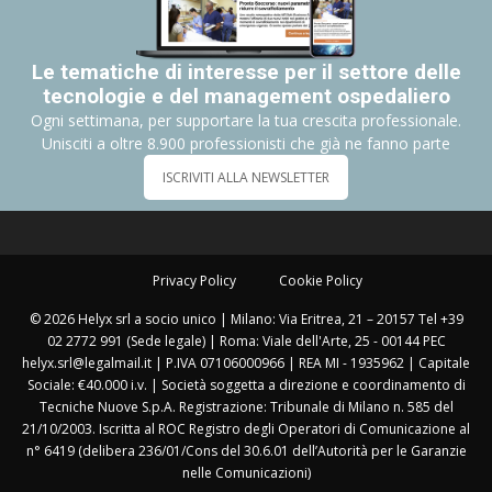
Le tematiche di interesse per il settore delle
tecnologie e del management ospedaliero
Ogni settimana, per supportare la tua crescita professionale.
Unisciti a oltre 8.900 professionisti che già ne fanno parte
ISCRIVITI ALLA NEWSLETTER
Privacy Policy
Cookie Policy
© 2026 Helyx srl a socio unico | Milano: Via Eritrea, 21 – 20157 Tel +39
02 2772 991 (Sede legale) | Roma: Viale dell'Arte, 25 - 00144 PEC
helyx.srl@legalmail.it | P.IVA 07106000966 | REA MI - 1935962 | Capitale
Sociale: €40.000 i.v. | Società soggetta a direzione e coordinamento di
Tecniche Nuove S.p.A. Registrazione: Tribunale di Milano n. 585 del
21/10/2003. Iscritta al ROC Registro degli Operatori di Comunicazione al
n° 6419 (delibera 236/01/Cons del 30.6.01 dell’Autorità per le Garanzie
nelle Comunicazioni)