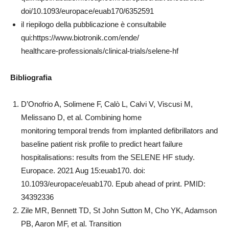
doi/10.1093/europace/euab170/6352591
il riepilogo della pubblicazione è consultabile
qui:https://www.biotronik.com/ende/
healthcare-professionals/clinical-trials/selene-hf
Bibliografia
D’Onofrio A, Solimene F, Calò L, Calvi V, Viscusi M,
Melissano D, et al. Combining home
monitoring temporal trends from implanted defibrillators and
baseline patient risk profile to predict heart failure
hospitalisations: results from the SELENE HF study.
Europace. 2021 Aug 15:euab170. doi:
10.1093/europace/euab170. Epub ahead of print. PMID:
34392336
Zile MR, Bennett TD, St John Sutton M, Cho YK, Adamson
PB, Aaron MF, et al. Transition