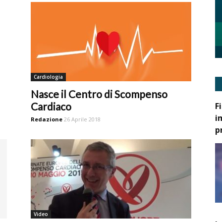
Cardiologia
Nasce il Centro di Scompenso
Cardiaco
F
i
Redazione
26 Aprile 2018
p
Video