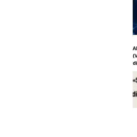
A
(
d