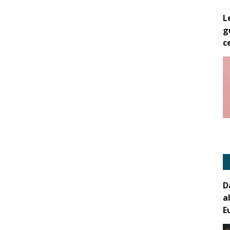
L
g
c
D
a
E