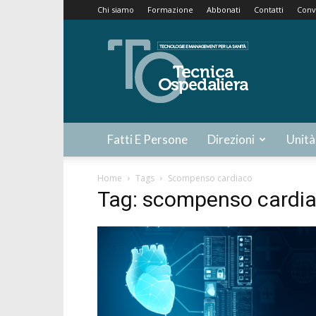
Chi siamo
Formazione
Abbonati
Contatti
Conv
Tecnica
Ospedaliera
Fatti E Persone
Direzioni
Unità
Home
Tags
Scompenso cardiaco
Tag: scompenso cardi