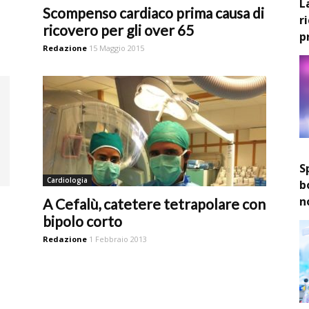
L
Scompenso cardiaco prima causa di
r
ricovero per gli over 65
p
Redazione
15 Maggio 2015
S
Cardiologia
b
n
A Cefalù, catetere tetrapolare con
bipolo corto
Redazione
1 Febbraio 2013