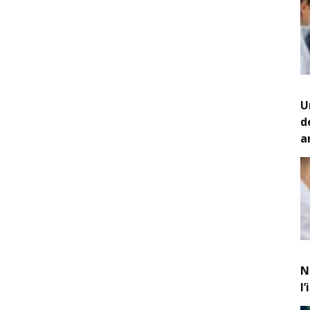
U
d
a
N
l