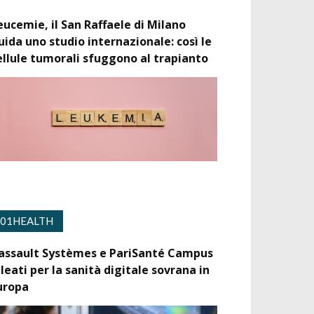
eucemie, il San Raffaele di Milano
uida uno studio internazionale: così le
ellule tumorali sfuggono al trapianto
01HEALTH
assault Systèmes e PariSanté Campus
lleati per la sanità digitale sovrana in
uropa