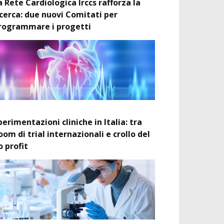
a Rete Cardiologica Irccs rafforza la
icerca: due nuovi Comitati per
rogrammare i progetti
perimentazioni cliniche in Italia: tra
oom di trial internazionali e crollo del
o profit