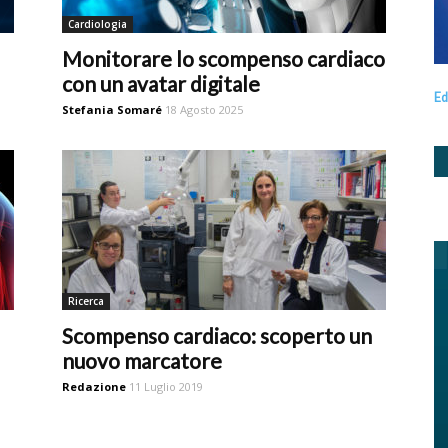
Cardiologia
Monitorare lo scompenso cardiaco
con un avatar digitale
Ed
Stefania Somaré
18 Agosto 2025
Ricerca
Scompenso cardiaco: scoperto un
nuovo marcatore
Redazione
11 Luglio 2019