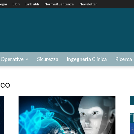
egni
Libri
Link utili
Norme&Sentenze
Newsletter
 Operative
Sicurezza
Ingegneria Clinica
Ricerca
aco