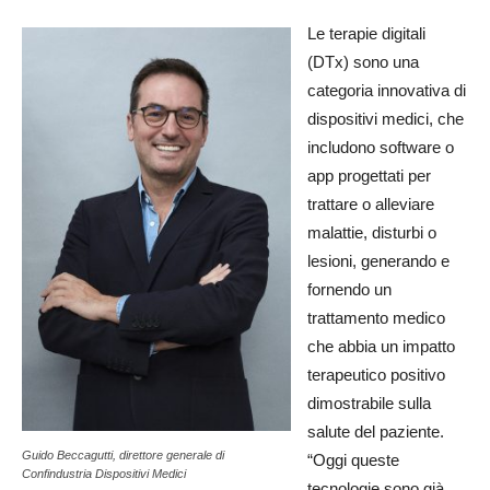
Le terapie digitali
(DTx) sono una
categoria innovativa di
dispositivi medici, che
includono software o
app progettati per
trattare o alleviare
malattie, disturbi o
lesioni, generando e
fornendo un
trattamento medico
che abbia un impatto
terapeutico positivo
dimostrabile sulla
salute del paziente.
Guido Beccagutti, direttore generale di
“Oggi queste
Confindustria Dispositivi Medici
tecnologie sono già