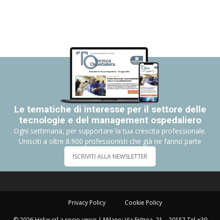
Le tematiche di interesse per il settore delle
tecnologie e del management ospedaliero
Ogni settimana, per supportare la tua crescita professionale.
Unisciti a oltre 8.900 professionisti che già ne fanno parte
ISCRIVITI ALLA NEWSLETTER
Privacy Policy
Cookie Policy
© 2026 Helyx srl a socio unico | Milano: Via Eritrea, 21 – 20157 Tel +39