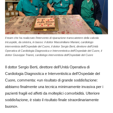
Il team che ha realizzato l’intervento di riparazione transcatetere della valvola
tricuspide, da sinistra, in basso: il dottor Massimiliano Mariani, cardiologo
interventista dell’Ospedale del Cuore, il dottor Sergio Berti, direttore dell’Unità
Operativa di Cardiologia Diagnostica e Interventistica dell’Ospedale del Cuore, il
dottor Giuseppe Trianni, cardiologo interventista dell’Ospedale del Cuore
Il dottor Sergio Berti, direttore dell’Unità Operativa di
Cardiologia Diagnostica e Interventistica dell’Ospedale del
Cuore, commenta: «un risultato di grande soddisfazione:
abbiamo finalmente una tecnica minimamente invasiva per i
pazienti fragili ed affetti da molteplici comorbidità. Ulteriore
soddisfazione, è stato il risultato finale straordinariamente
buono».