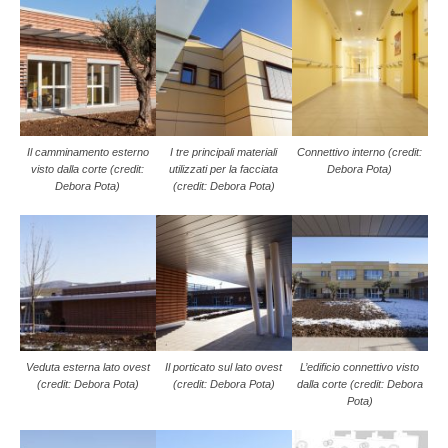
Il camminamento esterno
I tre principali materiali
Connettivo interno (credit:
visto dalla corte (credit:
utilizzati per la facciata
Debora Pota)
Debora Pota)
(credit: Debora Pota)
Veduta esterna lato ovest
Il porticato sul lato ovest
L’edificio connettivo visto
(credit: Debora Pota)
(credit: Debora Pota)
dalla corte (credit: Debora
Pota)