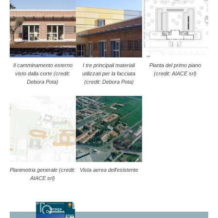
Il camminamento esterno
I tre principali materiali
Pianta del primo piano
visto dalla corte (credit:
utilizzati per la facciata
(credit: AIACE srl)
Debora Pota)
(credit: Debora Pota)
Planimetria generale (credit:
Vista aerea dell’esistente
AIACE srl)