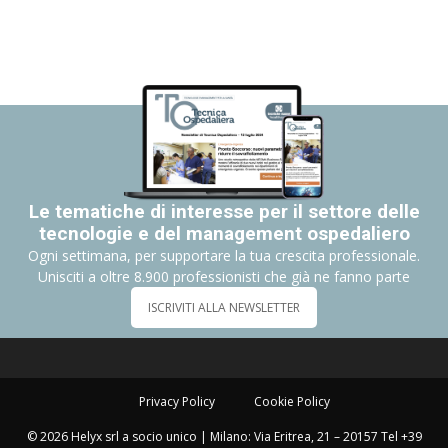
Le tematiche di interesse per il settore delle
tecnologie e del management ospedaliero
Ogni settimana, per supportare la tua crescita professionale.
Unisciti a oltre 8.900 professionisti che già ne fanno parte
ISCRIVITI ALLA NEWSLETTER
Privacy Policy
Cookie Policy
© 2026 Helyx srl a socio unico | Milano: Via Eritrea, 21 – 20157 Tel +39