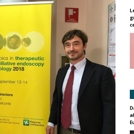
L
g
c
D
a
E