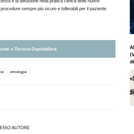
nza e la diffusione nella pratica clinica delle nuove
ocedure sempre più sicure e tollerabili per il paziente.
A
nati a Tecnica Ospedaliera
(
d
ia
oncologia
TESSO AUTORE