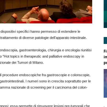
i dispositivi specifici hanno permesso di estendere le
trattamento di diverse patologie dell’apparato intestinale.
 endoscopia, gastroenterologia, chirurgia e oncologia riunitisi
F
i
 “Hot topics in therapeutic and palliative endoscopy in
p
zionale dei Tumori di Milano.
i di procedure endoscopiche fra gastroscopie e colonscopie,
astrointestinali. I numeri sono in crescita soprattutto per le
gramma nazionale di screening per il carcinoma del colon-
agnosi: essa permette di rimuovere lesioni pre-tumorali che