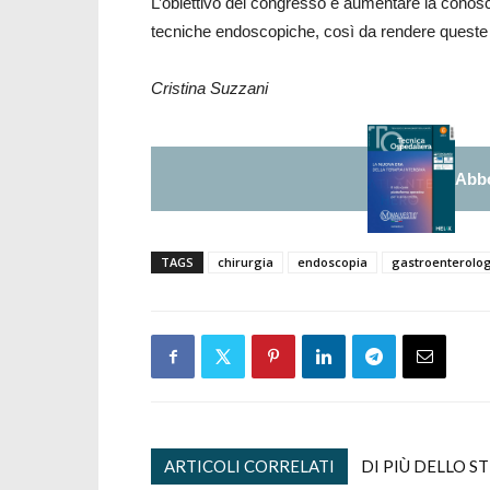
L’obiettivo del congresso è aumentare la conosce
tecniche endoscopiche, così da rendere queste pr
Cristina Suzzani
Abbo
TAGS
chirurgia
endoscopia
gastroenterolog
ARTICOLI CORRELATI
DI PIÙ DELLO S