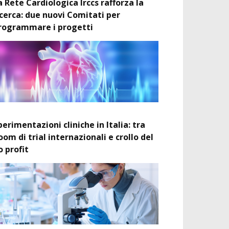
a Rete Cardiologica Irccs rafforza la
icerca: due nuovi Comitati per
rogrammare i progetti
perimentazioni cliniche in Italia: tra
oom di trial internazionali e crollo del
o profit