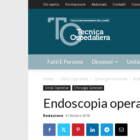
Chi siamo
Formazione
Abbonati
Contatti
Conv
Tecnica
Ospedaliera
Fatti E Persone
Direzioni
Unità
Home
Unità Operative
Chirurgia Generale
End
Unità Operative
Chirurgia Generale
Endoscopia opera
Redazione
4 Ottobre 2018