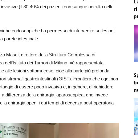
L
e invasive (il 30-40% dei pazienti con sangue occulto nelle
r
p
tecniche endoscopiche ha permesso di intervenire su lesioni
a parete intestinale.
zo Masci, direttore della Struttura Complessa di
dell’Istituto dei Tumori di Milano, «è rappresentata
e alle lesioni sottomucose, cioè alla parte più profonda
S
mori stromali gastrointestinali (GIST). Frontiera che oggi non
b
ntaggio di essere poco invasiva e, in genere, di richiedere
n
, a differenza della chirurgia laparoscopica, che invece
ella chirurgia open, i cui tempi di degenza post-operatoria