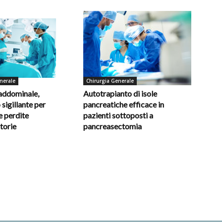
nerale
Chirurgia Generale
 addominale,
Autotrapianto di isole
 sigillante per
pancreatiche efficace in
e perdite
pazienti sottoposti a
torie
pancreasectomia