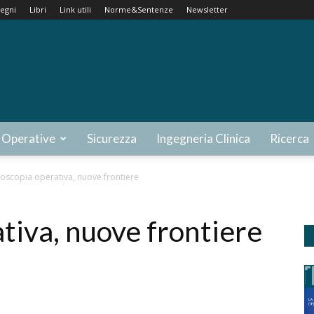
egni
Libri
Link utili
Norme&Sentenze
Newsletter
 Operative
Sicurezza
Ingegneria Clinica
Ricerca
oscopia operativa, nuove frontiere
tiva, nuove frontiere