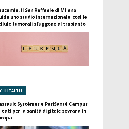
eucemie, il San Raffaele di Milano
uida uno studio internazionale: così le
ellule tumorali sfuggono al trapianto
01HEALTH
assault Systèmes e PariSanté Campus
lleati per la sanità digitale sovrana in
uropa