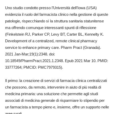
Uno studio condotto presso l’Università dell’Iowa (USA)
evidenzia il ruolo del farmacista clinico nella gestione di queste
patologie, rispecchiando sì la struttura sanitaria statunitense
ma offrendo comunque interessanti spunti di riflessione
(Finkelstein RJ, Parker CP, Levy BT, Carter BL, Kennelty K.
Development of a centralized, remote clinical pharmacy
service to enhance primary care. Pharm Pract (Granada).
2021 Jan-Mar;19(1):2348. doi:
10.18549/PharmPract.2021.1.2348. Epub 2021 Mar 10. PMID:
33777264; PMCID: PMC7979315).
Il primo: la creazione di servizi di farmacia clinica centralizzati
che possono, da remoto, intervenire in aiuto di più realtà di
medicina primaria: una soluzione che permette agli studi
associati di medicina generale di risparmiare lo stipendio per
un farmacista a tempo pieno e, insieme, offre un supporto nelle
aree rurali.