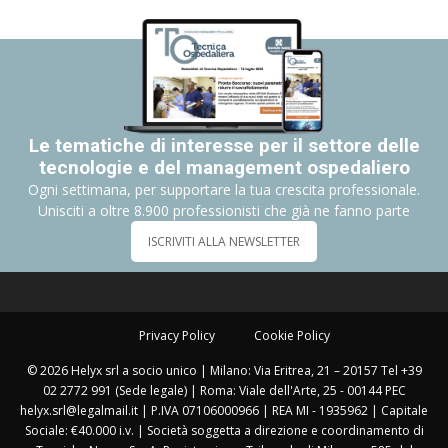
Le tematiche di interesse per il settore delle
tecnologie e del management ospedaliero
Ogni settimana, per supportare la tua crescita professionale.
Unisciti a oltre 8.900 professionisti che già ne fanno parte
ISCRIVITI ALLA NEWSLETTER
Privacy Policy
Cookie Policy
© 2026 Helyx srl a socio unico | Milano: Via Eritrea, 21 – 20157 Tel +39
02 2772 991 (Sede legale) | Roma: Viale dell'Arte, 25 - 00144 PEC
helyx.srl@legalmail.it | P.IVA 07106000966 | REA MI - 1935962 | Capitale
Sociale: €40.000 i.v. | Società soggetta a direzione e coordinamento di