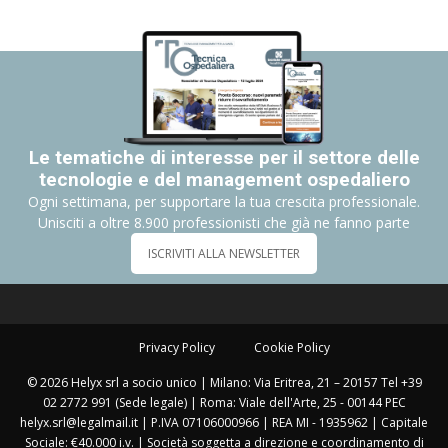
Le tematiche di interesse per il settore delle
tecnologie e del management ospedaliero
Ogni settimana, per supportare la tua crescita professionale.
Unisciti a oltre 8.900 professionisti che già ne fanno parte
ISCRIVITI ALLA NEWSLETTER
Privacy Policy
Cookie Policy
© 2026 Helyx srl a socio unico | Milano: Via Eritrea, 21 – 20157 Tel +39
02 2772 991 (Sede legale) | Roma: Viale dell'Arte, 25 - 00144 PEC
helyx.srl@legalmail.it | P.IVA 07106000966 | REA MI - 1935962 | Capitale
Sociale: €40.000 i.v. | Società soggetta a direzione e coordinamento di