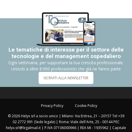
Le tematiche di interesse per il settore delle
tecnologie e del management ospedaliero
Ogni settimana, per supportare la tua crescita professionale.
Unisciti a oltre 8.900 professionisti che già ne fanno parte
ISCRIVITI ALLA NEWSLETTER
Privacy Policy
Cookie Policy
© 2026 Helyx srl a socio unico | Milano: Via Eritrea, 21 – 20157 Tel +39
02 2772 991 (Sede legale) | Roma: Viale dell'Arte, 25 - 00144 PEC
helyx.srl@legalmail.it | P.IVA 07106000966 | REA MI - 1935962 | Capitale