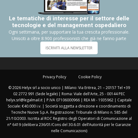
Le tematiche di interesse per il settore delle
tecnologie e del management ospedaliero
Ogni settimana, per supportare la tua crescita professionale.
Unisciti a oltre 8.900 professionisti che già ne fanno parte
ISCRIVITI ALLA NEWSLETTER
Privacy Policy
Cookie Policy
© 2026 Helyx srl a socio unico | Milano: Via Eritrea, 21 – 20157 Tel +39
02 2772 991 (Sede legale) | Roma: Viale dell'Arte, 25 - 00144 PEC
helyx.srl@legalmail.it | P.IVA 07106000966 | REA MI - 1935962 | Capitale
Sociale: €40.000 i.v. | Società soggetta a direzione e coordinamento di
Tecniche Nuove S.p.A. Registrazione: Tribunale di Milano n. 585 del
21/10/2003. Iscritta al ROC Registro degli Operatori di Comunicazione al
n° 6419 (delibera 236/01/Cons del 30.6.01 dell’Autorità per le Garanzie
nelle Comunicazioni)