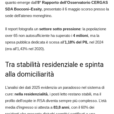
quanto emerge dall’
8° Rapporto dell’Osservatorio CERGAS
SDA Bocconi–Essity
, presentato il 6 maggio scorso presso la
sede dell’ateneo meneghino.
Il report fotografa un
settore sotto pressione
: la popolazione
over 65 non autosufficiente ha superato i
4 milioni
, ma la
spesa pubblica dedicata è scesa all’
1,18% del PIL
nel 2024
(era all’1,43% nel 2020).
Tra stabilità residenziale e spinta
alla domiciliarità
L’analisi dei dati 2025 evidenzia un paradosso nel sistema di
cure:
nella residenzialità
, i posti letto restano stabili, ma il
profilo dell’ospite in RSA diventa sempre più complesso. L’età
media d’ingresso si attesta a
83,8 anni
, con il 60% dei
residenti che presenta disturbi cognitivi certificati e una