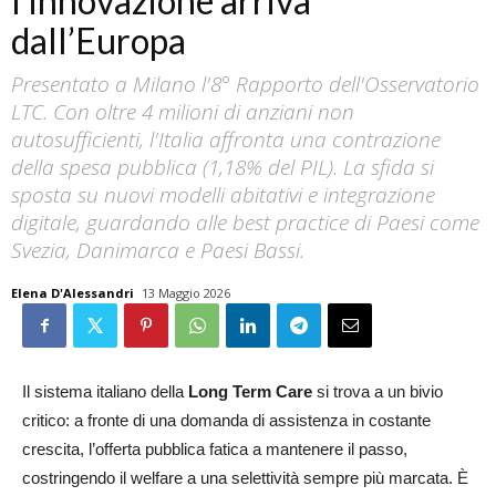
l’innovazione arriva
dall’Europa
Presentato a Milano l'8° Rapporto dell'Osservatorio
LTC. Con oltre 4 milioni di anziani non
autosufficienti, l'Italia affronta una contrazione
della spesa pubblica (1,18% del PIL). La sfida si
sposta su nuovi modelli abitativi e integrazione
digitale, guardando alle best practice di Paesi come
Svezia, Danimarca e Paesi Bassi.
Elena D'Alessandri
13 Maggio 2026
Il sistema italiano della
Long Term Care
si trova a un bivio
critico: a fronte di una domanda di assistenza in costante
crescita, l’offerta pubblica fatica a mantenere il passo,
costringendo il welfare a una selettività sempre più marcata. È