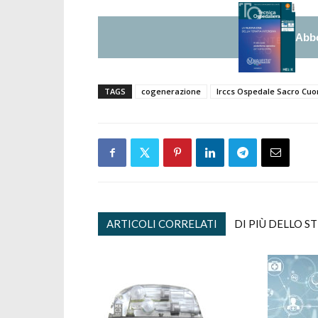
Abbo
TAGS
cogenerazione
Irccs Ospedale Sacro Cuo
ARTICOLI CORRELATI
DI PIÙ DELLO S