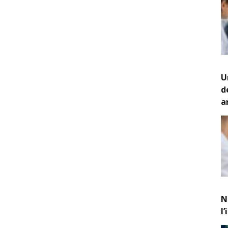
U
d
a
N
l