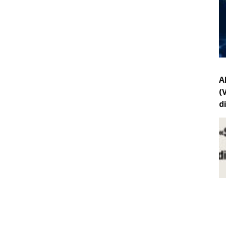
A
(
d