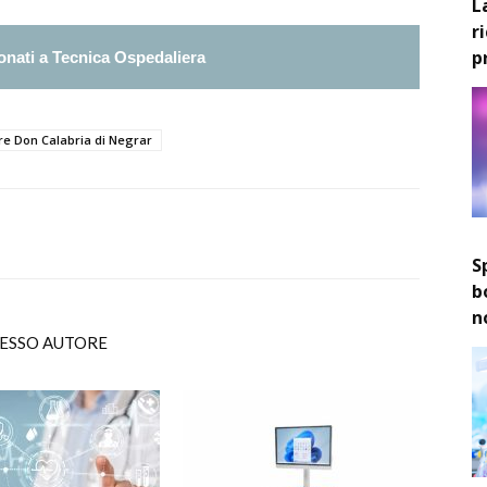
L
r
p
nati a Tecnica Ospedaliera
re Don Calabria di Negrar
S
b
n
TESSO AUTORE