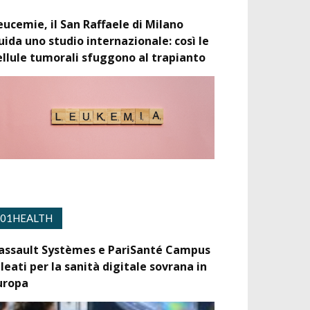
eucemie, il San Raffaele di Milano
uida uno studio internazionale: così le
ellule tumorali sfuggono al trapianto
01HEALTH
assault Systèmes e PariSanté Campus
lleati per la sanità digitale sovrana in
uropa