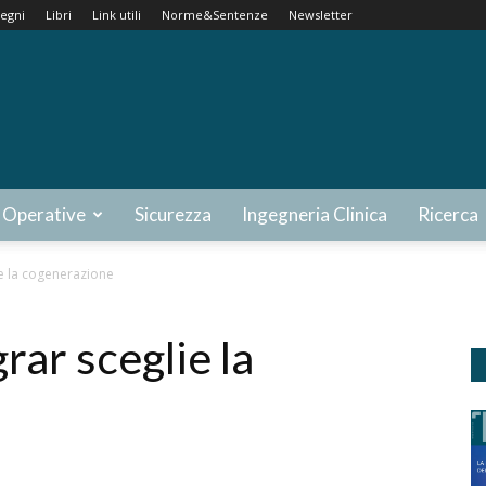
egni
Libri
Link utili
Norme&Sentenze
Newsletter
 Operative
Sicurezza
Ingegneria Clinica
Ricerca
e la cogenerazione
rar sceglie la