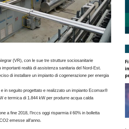
grar (VR), con le sue tre strutture sociosanitarie
F
i
iù importanti realtà di assistenza sanitaria del Nord-Est.
p
ciso di installare un impianto di cogenerazione per energia
i e in seguito progettato e realizzato un impianto Ecomax®
kW e termica di 1.844 kW per produrre acqua calda
e a fine 2018, l’Irccs oggi risparmia il 60% in bolletta
di CO2 emesse all’anno.