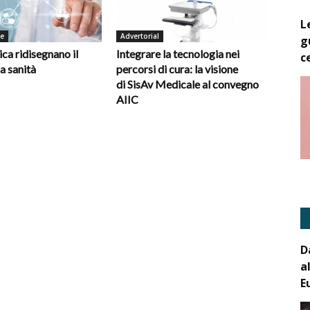
L
de
Advertorial
g
ica ridisegnano il
Integrare la tecnologia nei
c
la sanità
percorsi di cura: la visione
di SisAv Medicale al convegno
AIIC
D
a
E