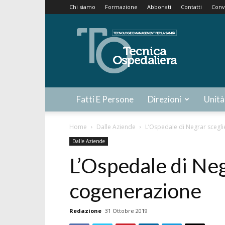
Chi siamo
Formazione
Abbonati
Contatti
Conv
Tecnica
Ospedaliera
Fatti E Persone
Direzioni
Unità
Home
Dalle Aziende
L’Ospedale di Negrar scegli
Dalle Aziende
L’Ospedale di Neg
cogenerazione
Redazione
31 Ottobre 2019