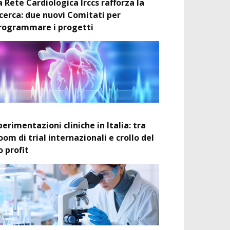
a Rete Cardiologica Irccs rafforza la
icerca: due nuovi Comitati per
rogrammare i progetti
perimentazioni cliniche in Italia: tra
oom di trial internazionali e crollo del
o profit