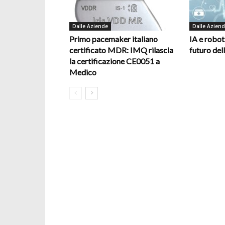
Dalle Aziende
Dalle Azien
Primo pacemaker italiano
IA e robot
certificato MDR: IMQ rilascia
futuro del
la certificazione CE0051 a
Medico