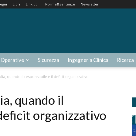
egni
Libri
Link utili
Norme&Sentenze
Newsletter
 Operative
Sicurezza
Ingegneria Clinica
Ricerca
alia, quando il responsabile è il deficit organizzativo
ia, quando il
deficit organizzativo