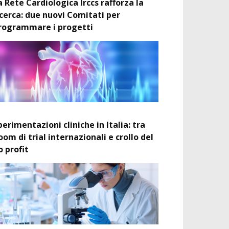
a Rete Cardiologica Irccs rafforza la
icerca: due nuovi Comitati per
rogrammare i progetti
perimentazioni cliniche in Italia: tra
oom di trial internazionali e crollo del
o profit