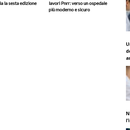
ia la sesta edizione
lavori Pnrr: verso un ospedale
più moderno e sicuro
U
d
a
N
l