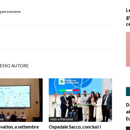
L
ganizzazione
g
c
TESSO AUTORE
D
a
E
one
Fatti e Persone
vation, a settembre
Ospedale Sacco, conclusi i