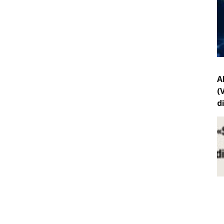
A
(
d