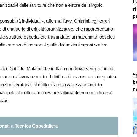
L
ganizzativi delle strutture che non a errore del singolo.
r
p
onsabilità individuali», afferma l’avv. Chiarini, «gli errori
 di una serie di criticità organizzative, che rappresentano
le strutture ospedaliere trasandate, ai macchinari obsoleti
 alla carenza di personale, alle disfunzioni organizzative
 dei Diritti del Malato, che in Italia non trova sempre piena
S
eve ancora lavorare molto: il diritto a ricevere cure adeguate e
b
ioni territoriali; il diritto alla riservatezza in ambito
n
i paziente; il diritto a non restare vittima di errori medici e a
ada».
nati a Tecnica Ospedaliera