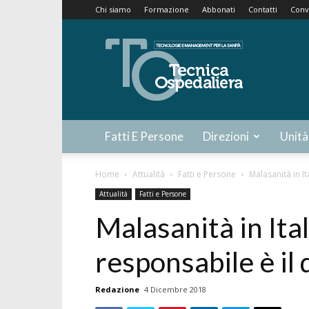
Chi siamo
Formazione
Abbonati
Contatti
Conv
Tecnica
Ospedaliera
Fatti E Persone
Direzioni
Unità
Home
Attualità
Fatti e Persone
Malasanità in It
Attualità
Fatti e Persone
Malasanità in Ital
responsabile è il 
Redazione
4 Dicembre 2018