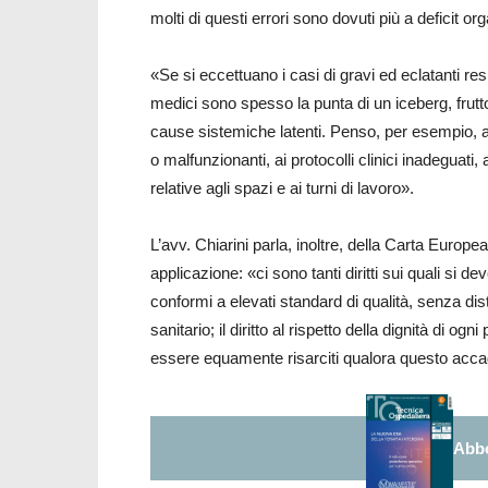
molti di questi errori sono dovuti più a deficit or
«Se si eccettuano i casi di gravi ed eclatanti resp
medici sono spesso la punta di un iceberg, frutto
cause sistemiche latenti. Penso, per esempio, al
o malfunzionanti, ai protocolli clinici inadeguati,
relative agli spazi e ai turni di lavoro».
L’avv. Chiarini parla, inoltre, della Carta Europea
applicazione: «ci sono tanti diritti sui quali si d
conformi a elevati standard di qualità, senza distinz
sanitario; il diritto al rispetto della dignità di ogn
essere equamente risarciti qualora questo acc
Abbo