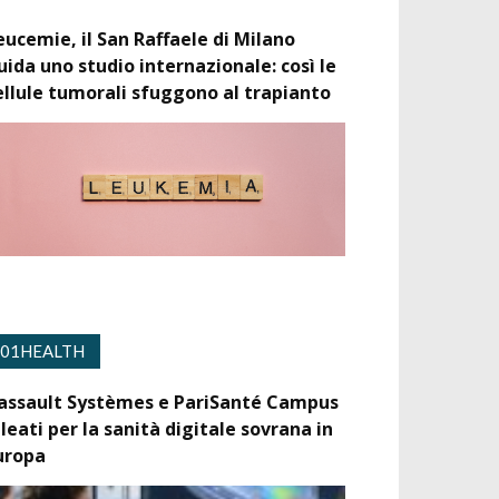
eucemie, il San Raffaele di Milano
uida uno studio internazionale: così le
ellule tumorali sfuggono al trapianto
01HEALTH
assault Systèmes e PariSanté Campus
lleati per la sanità digitale sovrana in
uropa