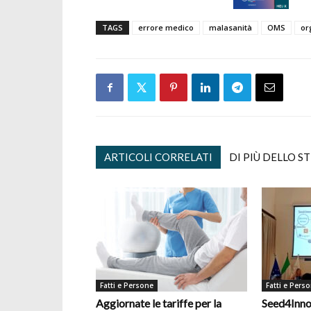
TAGS
errore medico
malasanità
OMS
or
ARTICOLI CORRELATI
DI PIÙ DELLO S
Fatti e Persone
Fatti e Pers
Aggiornate le tariffe per la
Seed4Inno