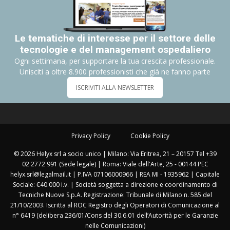
Le tematiche di interesse per il settore delle
tecnologie e del management ospedaliero
Ogni settimana, per supportare la tua crescita professionale.
Unisciti a oltre 8.900 professionisti che già ne fanno parte
ISCRIVITI ALLA NEWSLETTER
Privacy Policy
Cookie Policy
© 2026 Helyx srl a socio unico | Milano: Via Eritrea, 21 – 20157 Tel +39
02 2772 991 (Sede legale) | Roma: Viale dell'Arte, 25 - 00144 PEC
helyx.srl@legalmail.it | P.IVA 07106000966 | REA MI - 1935962 | Capitale
Sociale: €40.000 i.v. | Società soggetta a direzione e coordinamento di
Tecniche Nuove S.p.A. Registrazione: Tribunale di Milano n. 585 del
21/10/2003. Iscritta al ROC Registro degli Operatori di Comunicazione al
n° 6419 (delibera 236/01/Cons del 30.6.01 dell’Autorità per le Garanzie
nelle Comunicazioni)