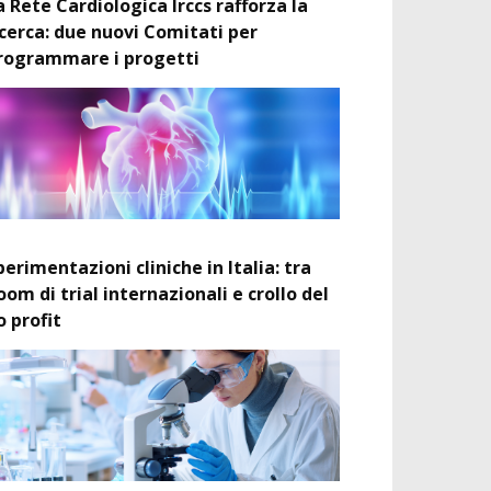
a Rete Cardiologica Irccs rafforza la
icerca: due nuovi Comitati per
rogrammare i progetti
perimentazioni cliniche in Italia: tra
oom di trial internazionali e crollo del
o profit