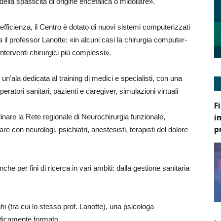
della spasticità di origine encefalica o midollare».
fficienza, il Centro è dotato di nuovi sistemi computerizzati
 il professor Lanotte: «in alcuni casi la chirurgia computer-
 interventi chirurgici più complessi».
n’ala dedicata al training di medici e specialisti, con una
eratori sanitari, pazienti e caregiver, simulazioni virtuali
F
i
rdinare la Rete regionale di Neurochirurgia funzionale,
p
re con neurologi, psichiatri, anestesisti, terapisti del dolore
e per fini di ricerca in vari ambiti: dalla gestione sanitaria
 (tra cui lo stesso prof. Lanotte), una psicologa
ificamente formato.