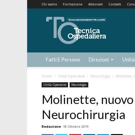
Chi siamo
Formazione
Abbonati
Contatti
Conv
Tecnica
Ospedaliera
Fatti E Persone
Direzioni
Unità
Home
Unità Operative
Neurologia
Molinette,
Unità Operative
Neurologia
Molinette, nuovo
Neurochirurgia
Redazione
18 Ottobre 2019