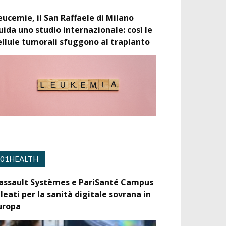
eucemie, il San Raffaele di Milano
uida uno studio internazionale: così le
ellule tumorali sfuggono al trapianto
01HEALTH
assault Systèmes e PariSanté Campus
lleati per la sanità digitale sovrana in
uropa