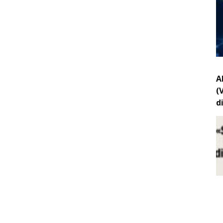
A
(
d