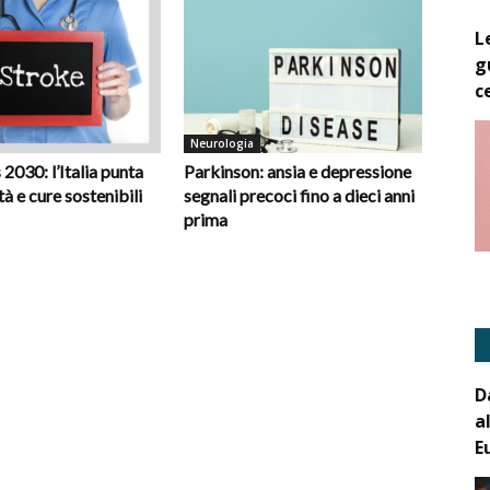
L
g
c
Neurologia
 2030: l’Italia punta
Parkinson: ansia e depressione
tà e cure sostenibili
segnali precoci fino a dieci anni
prima
D
a
E