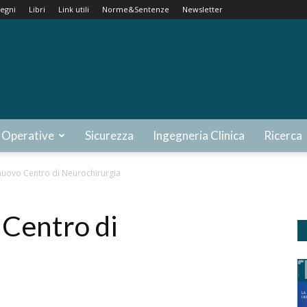
egni
Libri
Link utili
Norme&Sentenze
Newsletter
 Operative
Sicurezza
Ingegneria Clinica
Ricerca
 nuovo Centro di Neurochirurgia
 Centro di