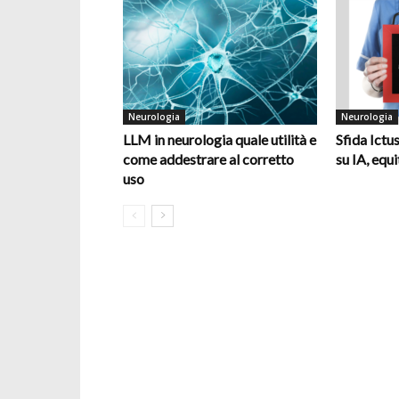
Neurologia
Neurologia
LLM in neurologia quale utilità e
Sfida Ictus
come addestrare al corretto
su IA, equi
uso