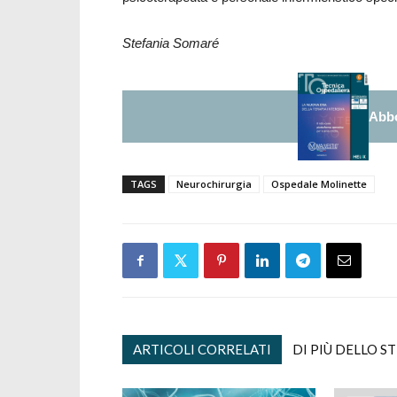
Stefania Somaré
Abbo
TAGS
Neurochirurgia
Ospedale Molinette
ARTICOLI CORRELATI
DI PIÙ DELLO S