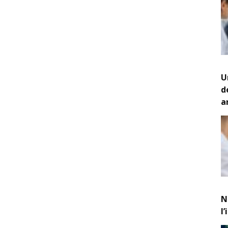
U
d
a
N
l