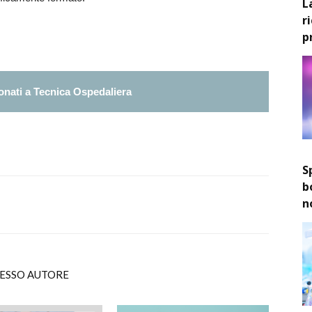
L
r
p
nati a Tecnica Ospedaliera
S
b
n
TESSO AUTORE