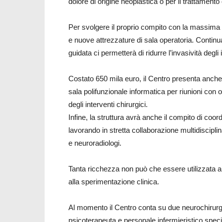
dolore di origine neoplastica o per il trattamento 
Per svolgere il proprio compito con la massima e
e nuove attrezzature di sala operatoria. Continua
guidata ci permetterà di ridurre l’invasività degli
Costato 650 mila euro, il Centro presenta anche u
sala polifunzionale informatica per riunioni con op
degli interventi chirurgici.
Infine, la struttura avrà anche il compito di coo
lavorando in stretta collaborazione multidisciplina
e neuroradiologi.
Tanta ricchezza non può che essere utilizzata anch
alla sperimentazione clinica.
Al momento il Centro conta su due neurochirurghi
psicoterapeuta e personale infermieristico spec