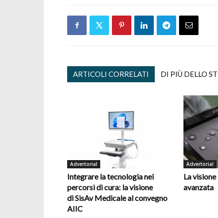
ARTICOLI CORRELATI
DI PIÙ DELLO S
Advertorial
Advertorial
Integrare la tecnologia nei
La visione
percorsi di cura: la visione
avanzata
di SisAv Medicale al convegno
AIIC