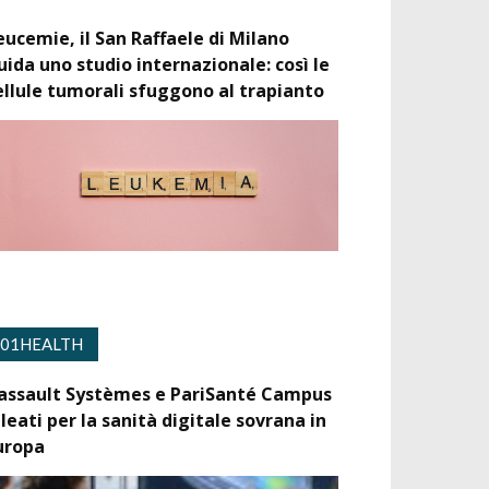
eucemie, il San Raffaele di Milano
uida uno studio internazionale: così le
ellule tumorali sfuggono al trapianto
01HEALTH
assault Systèmes e PariSanté Campus
lleati per la sanità digitale sovrana in
uropa