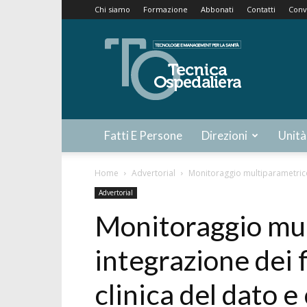
Chi siamo
Formazione
Abbonati
Contatti
Conv
Tecnica
Ospedaliera
Fatti E Persone
Direzioni
Unità
Home
Advertorial
Monitoraggio multiparametrico: 
Advertorial
Monitoraggio mul
integrazione dei fl
clinica del dato e