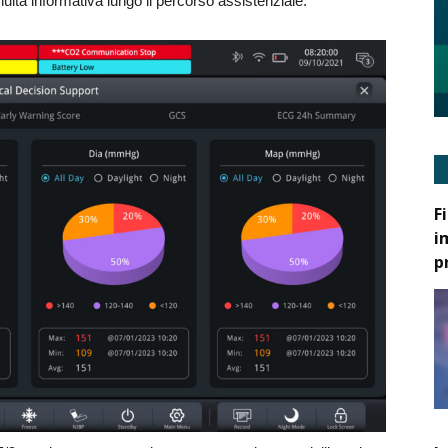
nuità informativa lungo il percorso assistenziale.
F
i
p