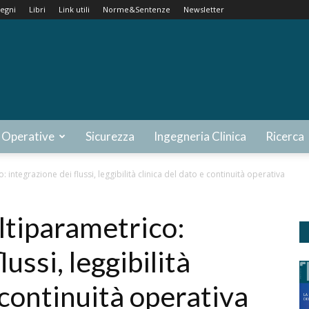
egni
Libri
Link utili
Norme&Sentenze
Newsletter
 Operative
Sicurezza
Ingegneria Clinica
Ricerca
integrazione dei flussi, leggibilità clinica del dato e continuità operativa
tiparametrico:
ussi, leggibilità
 continuità operativa