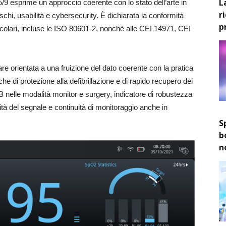
L
/5/9 esprime un approccio coerente con lo stato dell’arte in
r
schi, usabilità e cybersecurity. È dichiarata la conformità
p
ticolari, incluse le ISO 80601-2, nonché alle CEI 14971, CEI
are orientata a una fruizione del dato coerente con la pratica
che di protezione alla defibrillazione e di rapido recupero del
elle modalità monitor e surgery, indicatore di robustezza
tà del segnale e continuità di monitoraggio anche in
S
b
n