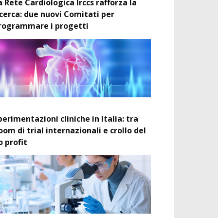
a Rete Cardiologica Irccs rafforza la
icerca: due nuovi Comitati per
rogrammare i progetti
perimentazioni cliniche in Italia: tra
oom di trial internazionali e crollo del
o profit