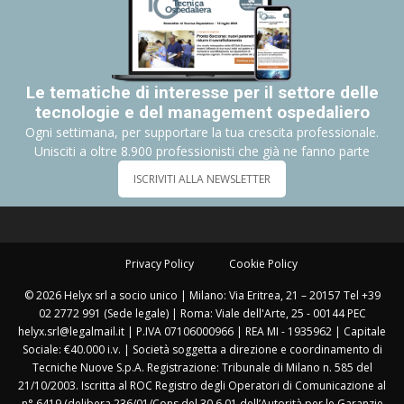
Le tematiche di interesse per il settore delle
tecnologie e del management ospedaliero
Ogni settimana, per supportare la tua crescita professionale.
Unisciti a oltre 8.900 professionisti che già ne fanno parte
ISCRIVITI ALLA NEWSLETTER
Privacy Policy
Cookie Policy
© 2026 Helyx srl a socio unico | Milano: Via Eritrea, 21 – 20157 Tel +39
02 2772 991 (Sede legale) | Roma: Viale dell'Arte, 25 - 00144 PEC
helyx.srl@legalmail.it | P.IVA 07106000966 | REA MI - 1935962 | Capitale
Sociale: €40.000 i.v. | Società soggetta a direzione e coordinamento di
Tecniche Nuove S.p.A. Registrazione: Tribunale di Milano n. 585 del
21/10/2003. Iscritta al ROC Registro degli Operatori di Comunicazione al
n° 6419 (delibera 236/01/Cons del 30.6.01 dell’Autorità per le Garanzie