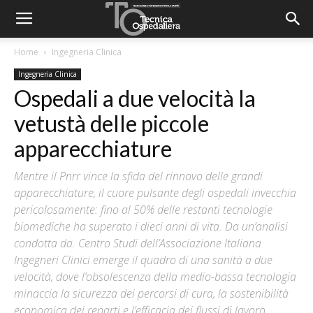
Home
Ingegneria Clinica
Ingegneria Clinica
Ospedali a due velocità la
vetustà delle piccole
apparecchiature
Mentre il Pnrr vince la sfida del rinnovo delle grandi
apparecchiature, il cuore pulsante degli ospedali invecchia
pericolosamente: fino al 50% delle restanti tecnologie
biomediche ha superato i dieci anni di vita. Da un’analisi
condotta da. Centro Studi dell’Associazione Italiana
Ingegneri Clinici emerge il quadro di una sanità a due
velocità, dove l’obsolescenza della medio-bassa tecnologia
minaccia la sicurezza dei percorsi di cura, la sostenibilità
economica dei reparti e l’efficacia dei flussi di lavoro