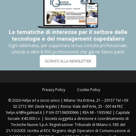
Le tematiche di interesse per il settore delle
tecnologie e del management ospedaliero
Ogni settimana, per supportare la tua crescita professionale.
Unisciti a oltre 8.900 professionisti che già ne fanno parte
ISCRIVITI ALLA NEWSLETTER
Privacy Policy
Cookie Policy
© 2026 Helyx srl a socio unico | Milano: Via Eritrea, 21 – 20157 Tel +39
02 2772 991 (Sede legale) | Roma: Viale dell'Arte, 25 - 00144 PEC
helyx.srl@legalmail.it | P.IVA 07106000966 | REA MI - 1935962 | Capitale
Sociale: €40.000 i.v. | Società soggetta a direzione e coordinamento di
Tecniche Nuove S.p.A. Registrazione: Tribunale di Milano n. 585 del
21/10/2003. Iscritta al ROC Registro degli Operatori di Comunicazione al