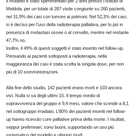
Il modello è stato sperimentato per 2 anni presso l’Istituto di
Meldola, per un totale di 287 visite congiunte su 260 pazienti,
nel 31,9% dei casi con tumore ai polmoni. Nel 52,3% dei casi,
si è deciso per l’uso della radioterapia palliativa, per lo più in
presenza di metastasi ossee o al cervello, mentre nel restante
47,7% no.
Inoltre, il 49% di questi soggetti è stato inserito nel follow-up.
Pensando ai pazienti sottoposti a radioterapia, nella
maggioranza dei casi è stata scelta la singola dose, per non
più di 10 somministrazioni.
Alla fine dello studio, 142 pazienti erano morti e 103 ancora
vivi. Nulla si sa degli ultimi 15. Il tempo medio di
sopravvivenza del gruppo è 9,4 mesi, valore che scende a 8,1
nel sottogruppo irradiato. L’80% dei pazienti inseriti nel follow-
up hanno ricevuto cure palliative prima della morte. I risultati,
seppur preliminari, sono buoni, supportando un uso più
sistematico del modello e ulteriori studi.