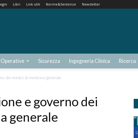
egni
Libri
Link utili
Norme&Sentenze
Newsletter
 Operative
Sicurezza
Ingegneria Clinica
Ricerca
no dei medici di medicina generale
ione e governo dei
na generale