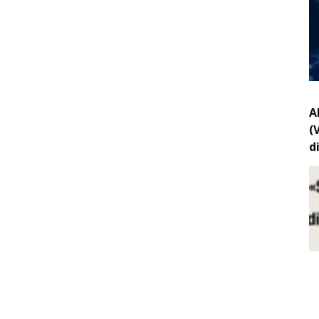
A
(
d