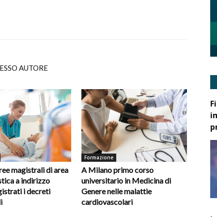
TESSO AUTORE
F
i
p
Formazione
ee magistrali di area
A Milano primo corso
tica a indirizzo
universitario in Medicina di
gistrati i decreti
Genere nelle malattie
i
cardiovascolari