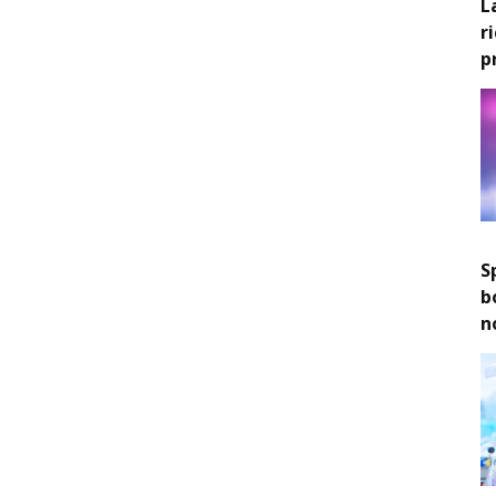
L
r
p
S
b
n