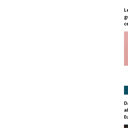
L
g
c
D
a
E