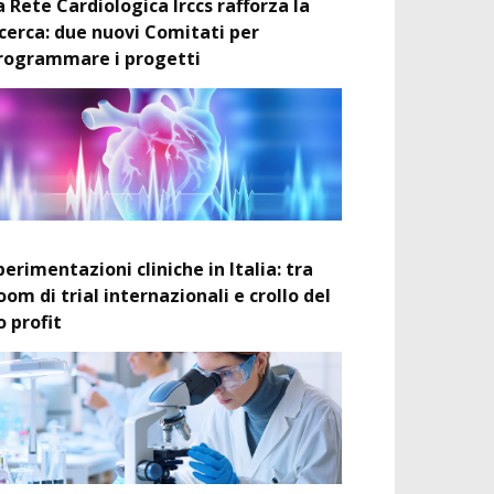
a Rete Cardiologica Irccs rafforza la
icerca: due nuovi Comitati per
rogrammare i progetti
perimentazioni cliniche in Italia: tra
oom di trial internazionali e crollo del
o profit