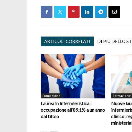
ARTICOLI CORRELATI
DI PIÙ DELLO S
Formazione
Formazione
Laurea in Infermieristica:
Nuove laur
occupazione all’89,1% a un anno
infermieris
dal titolo
clinico: re
ministerial