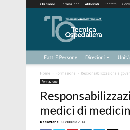
Chi siamo
Formazione
Abbonati
Contatti
Conv
Tecnica
Ospedaliera
Fatti E Persone
Direzioni
Unità
Home
Formazione
Responsabilizzazione e gover
Formazione
Responsabilizzaz
medici di medici
Redazione
6 Febbraio 2014