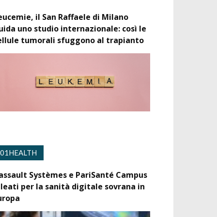
eucemie, il San Raffaele di Milano
uida uno studio internazionale: così le
ellule tumorali sfuggono al trapianto
01HEALTH
assault Systèmes e PariSanté Campus
lleati per la sanità digitale sovrana in
uropa