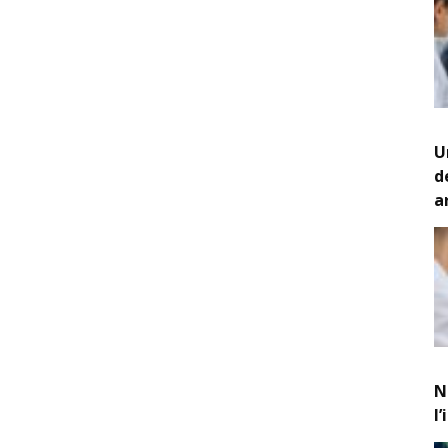
U
d
a
N
l