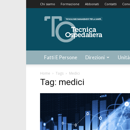
Chi siamo
Formazione
Abbonati
Contatti
Conv
Tecnica
Ospedaliera
Fatti E Persone
Direzioni
Unità
Home
Tags
Medici
Tag: medici