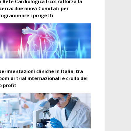
a Rete Cardiologica Irccs rafforza la
icerca: due nuovi Comitati per
rogrammare i progetti
perimentazioni cliniche in Italia: tra
oom di trial internazionali e crollo del
o profit