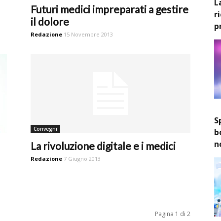
L
Futuri medici impreparati a gestire
r
il dolore
p
Redazione
15 Novembre 2013
S
Convegni
b
n
La rivoluzione digitale e i medici
Redazione
7 Giugno 2013
Pagina 1 di 2