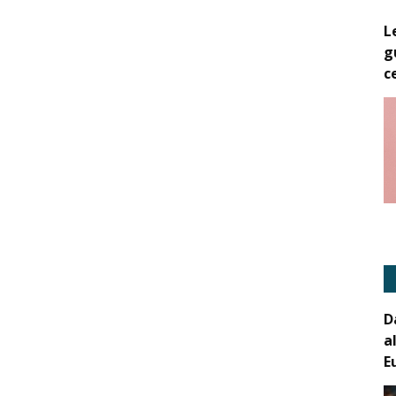
L
g
c
D
a
E