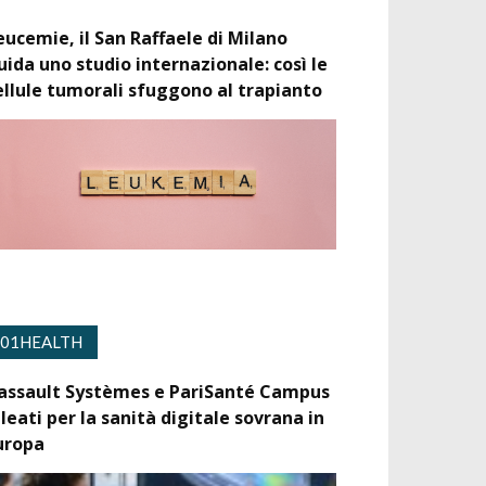
eucemie, il San Raffaele di Milano
uida uno studio internazionale: così le
ellule tumorali sfuggono al trapianto
01HEALTH
assault Systèmes e PariSanté Campus
lleati per la sanità digitale sovrana in
uropa