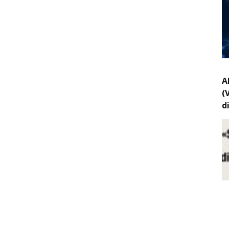
A
(
d