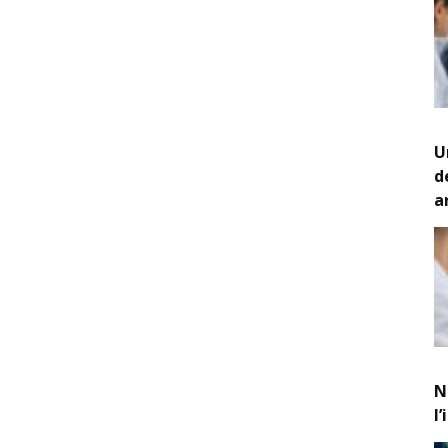
U
d
a
N
l