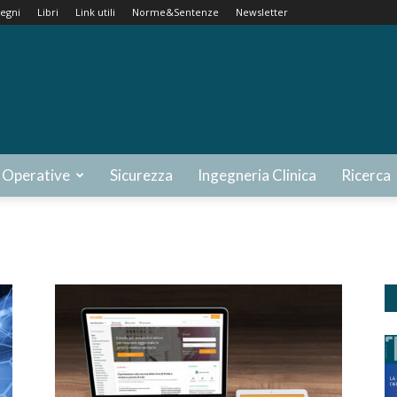
egni
Libri
Link utili
Norme&Sentenze
Newsletter
 Operative
Sicurezza
Ingegneria Clinica
Ricerca