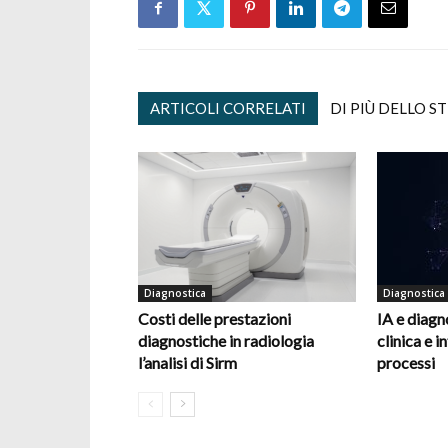
ARTICOLI CORRELATI
DI PIÙ DELLO S
Diagnostica
Diagnostica
Costi delle prestazioni
IA e diagn
diagnostiche in radiologia
clinica e 
l’analisi di Sirm
processi