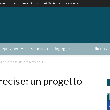
egni
Libri
Link utili
Norme&Sentenze
Newsletter
 Operative
Sicurezza
Ingegneria Clinica
Ricerca
ure e precise: un progetto dell’ISS
precise: un progetto