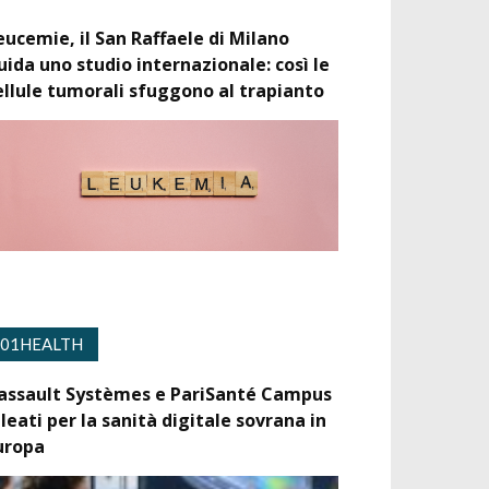
eucemie, il San Raffaele di Milano
uida uno studio internazionale: così le
ellule tumorali sfuggono al trapianto
01HEALTH
assault Systèmes e PariSanté Campus
lleati per la sanità digitale sovrana in
uropa