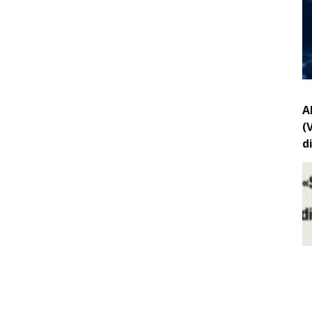
A
(
d