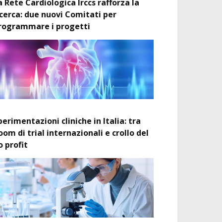
a Rete Cardiologica Irccs rafforza la
icerca: due nuovi Comitati per
rogrammare i progetti
perimentazioni cliniche in Italia: tra
oom di trial internazionali e crollo del
o profit