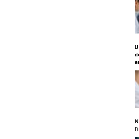
U
d
a
N
l