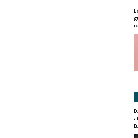
L
g
c
D
a
E