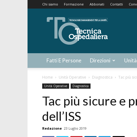
Chi siamo
Formazione
Abbonati
Contatti
Conv
Tecnica
Ospedaliera
Fatti E Persone
Direzioni
Unità
Home
Unità Operative
Diagnostica
Tac più sic
Unità Operative
Diagnostica
Tac più sicure e 
dell’ISS
Redazione
23 Luglio 2019