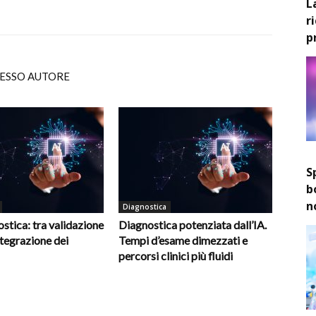
L
r
p
TESSO AUTORE
S
b
n
Diagnostica
ostica: tra validazione
Diagnostica potenziata dall’IA.
integrazione dei
Tempi d’esame dimezzati e
percorsi clinici più fluidi