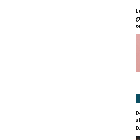
L
g
c
D
a
E