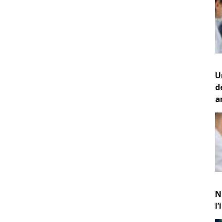
U
d
a
N
l