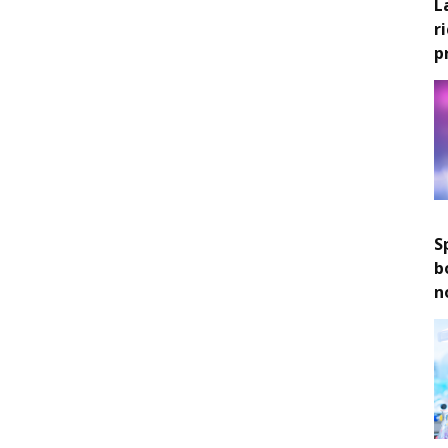
L
r
p
S
b
n