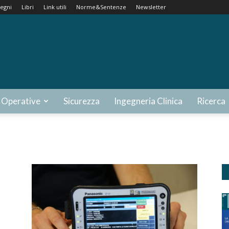
egni
Libri
Link utili
Norme&Sentenze
Newsletter
 Operative
Sicurezza
Ingegneria Clinica
Ricerca