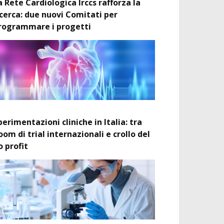
a Rete Cardiologica Irccs rafforza la
icerca: due nuovi Comitati per
rogrammare i progetti
perimentazioni cliniche in Italia: tra
oom di trial internazionali e crollo del
o profit