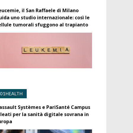
eucemie, il San Raffaele di Milano
uida uno studio internazionale: così le
ellule tumorali sfuggono al trapianto
01HEALTH
assault Systèmes e PariSanté Campus
lleati per la sanità digitale sovrana in
uropa