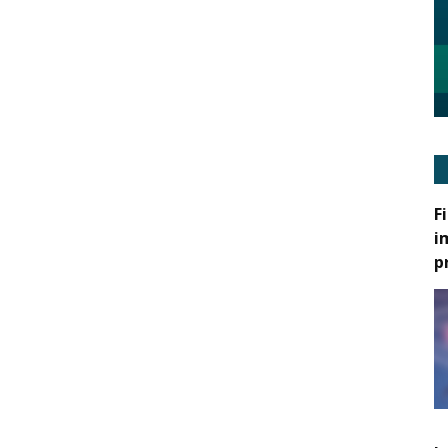
F
i
p