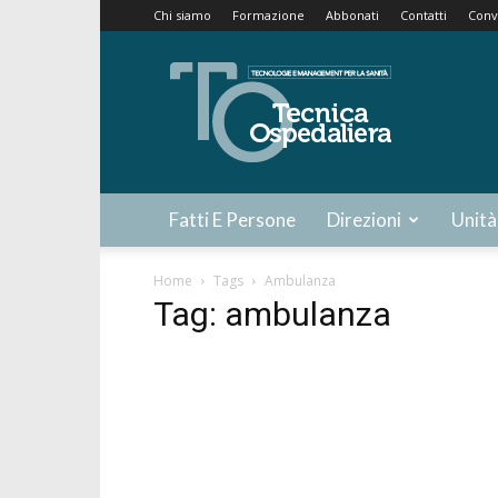
Chi siamo
Formazione
Abbonati
Contatti
Conv
Tecnica
Ospedaliera
Fatti E Persone
Direzioni
Unità
Home
Tags
Ambulanza
Tag: ambulanza