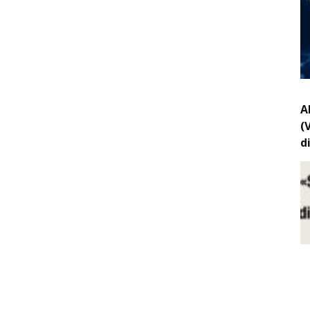
A
(
d