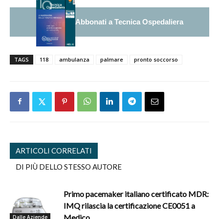
Abbonati a Tecnica Ospedaliera
TAGS
118
ambulanza
palmare
pronto soccorso
ARTICOLI CORRELATI
DI PIÙ DELLO STESSO AUTORE
Primo pacemaker italiano certificato MDR:
IMQ rilascia la certificazione CE0051 a
Medico
Dalle Aziende