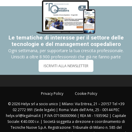
Le tematiche di interesse per il settore delle
tecnologie e del management ospedaliero
Ogni settimana, per supportare la tua crescita professionale.
Unisciti a oltre 8.900 professionisti che già ne fanno parte
ISCRIVITI ALLA NEWSLETTER
Privacy Policy
Cookie Policy
© 2026 Helyx srl a socio unico | Milano: Via Eritrea, 21 – 20157 Tel +39
02 2772 991 (Sede legale) | Roma: Viale dell'Arte, 25 - 00144 PEC
helyx.srl@legalmail.it | P.IVA 07106000966 | REA MI - 1935962 | Capitale
Sociale: €40.000 i.v. | Società soggetta a direzione e coordinamento di
Tecniche Nuove S.p.A. Registrazione: Tribunale di Milano n. 585 del