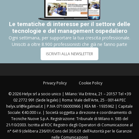
Le tematiche di interesse per il settore delle
tecnologie e del management ospedaliero
Ogni settimana, per supportare la tua crescita professionale.
Unisciti a oltre 8.900 professionisti che già ne fanno parte
ISCRIVITI ALLA NEWSLETTER
Privacy Policy
Cookie Policy
© 2026 Helyx srl a socio unico | Milano: Via Eritrea, 21 – 20157 Tel +39
02 2772 991 (Sede legale) | Roma: Viale dell'Arte, 25 - 00144 PEC
helyx.srl@legalmail.it | P.IVA 07106000966 | REA MI - 1935962 | Capitale
Sociale: €40.000 i.v. | Società soggetta a direzione e coordinamento di
Tecniche Nuove S.p.A. Registrazione: Tribunale di Milano n. 585 del
21/10/2003. Iscritta al ROC Registro degli Operatori di Comunicazione al
n° 6419 (delibera 236/01/Cons del 30.6.01 dell’Autorità per le Garanzie
nelle Comunicazioni)