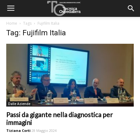
Home
Tags
Fujifilm Italia
Tag: Fujifilm Italia
Dalle Aziende
Passi da gigante nella diagnostica per
immagini
Tiziana Corti
28 Maggio 2024