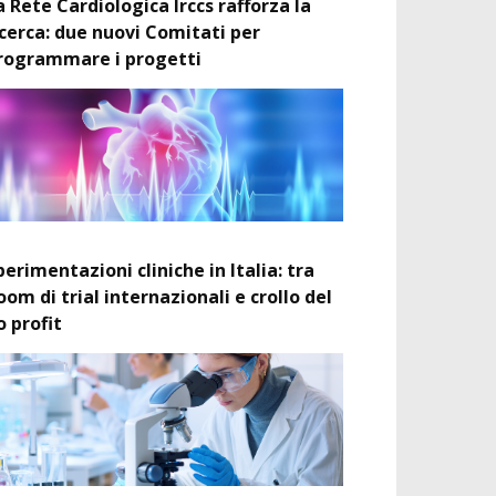
a Rete Cardiologica Irccs rafforza la
icerca: due nuovi Comitati per
rogrammare i progetti
perimentazioni cliniche in Italia: tra
oom di trial internazionali e crollo del
o profit