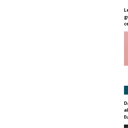
L
g
c
D
a
E