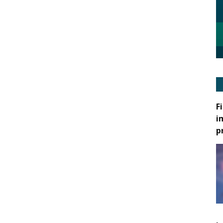
F
i
p