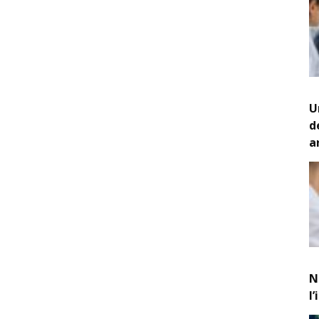
U
d
a
N
l