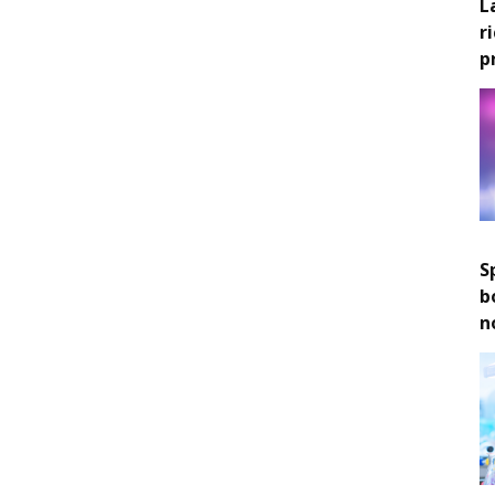
L
r
p
S
b
n