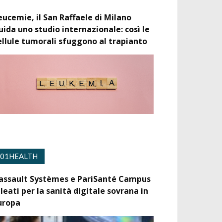
eucemie, il San Raffaele di Milano
uida uno studio internazionale: così le
ellule tumorali sfuggono al trapianto
01HEALTH
assault Systèmes e PariSanté Campus
lleati per la sanità digitale sovrana in
uropa