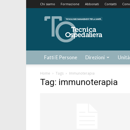
Chi siamo
Formazione
Abbonati
Contatti
Conv
Tecnica
Ospedaliera
Fatti E Persone
Direzioni
Unità
Home
Tags
Immunoterapia
Tag: immunoterapia