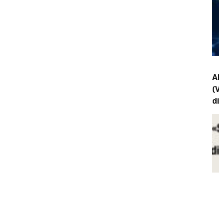
A
(
d