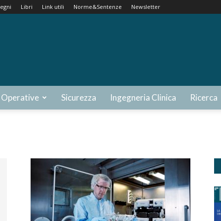
egni
Libri
Link utili
Norme&Sentenze
Newsletter
 Operative
Sicurezza
Ingegneria Clinica
Ricerca