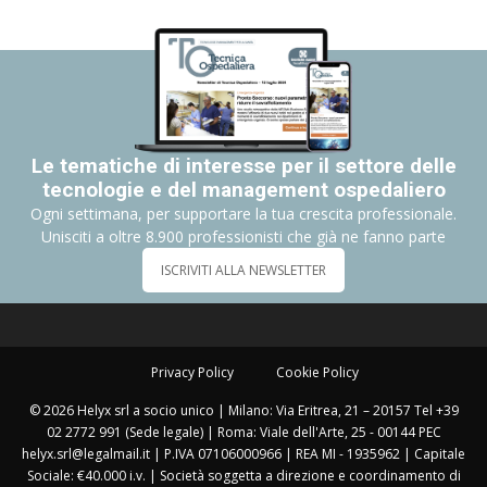
Le tematiche di interesse per il settore delle
tecnologie e del management ospedaliero
Ogni settimana, per supportare la tua crescita professionale.
Unisciti a oltre 8.900 professionisti che già ne fanno parte
ISCRIVITI ALLA NEWSLETTER
Privacy Policy
Cookie Policy
© 2026 Helyx srl a socio unico | Milano: Via Eritrea, 21 – 20157 Tel +39
02 2772 991 (Sede legale) | Roma: Viale dell'Arte, 25 - 00144 PEC
helyx.srl@legalmail.it | P.IVA 07106000966 | REA MI - 1935962 | Capitale
Sociale: €40.000 i.v. | Società soggetta a direzione e coordinamento di