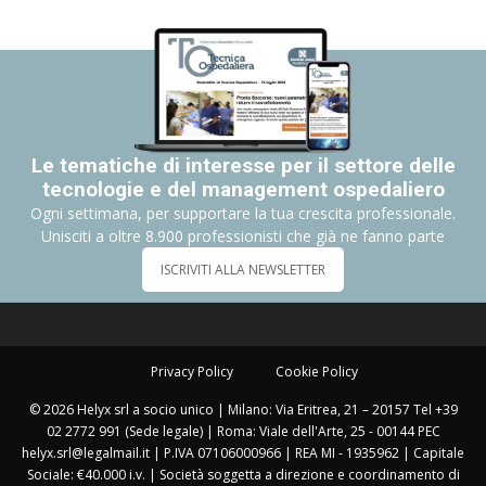
Le tematiche di interesse per il settore delle
tecnologie e del management ospedaliero
Ogni settimana, per supportare la tua crescita professionale.
Unisciti a oltre 8.900 professionisti che già ne fanno parte
ISCRIVITI ALLA NEWSLETTER
Privacy Policy
Cookie Policy
© 2026 Helyx srl a socio unico | Milano: Via Eritrea, 21 – 20157 Tel +39
02 2772 991 (Sede legale) | Roma: Viale dell'Arte, 25 - 00144 PEC
helyx.srl@legalmail.it | P.IVA 07106000966 | REA MI - 1935962 | Capitale
Sociale: €40.000 i.v. | Società soggetta a direzione e coordinamento di