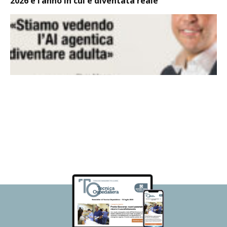
2026 è l’anno in cui è diventata reale”