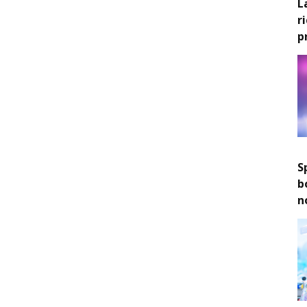
L
r
p
S
b
n