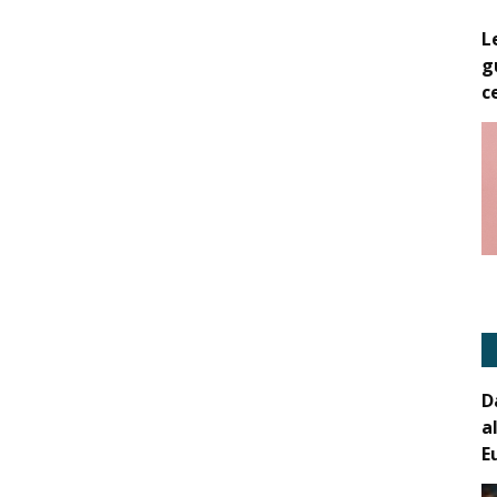
L
g
c
D
a
E