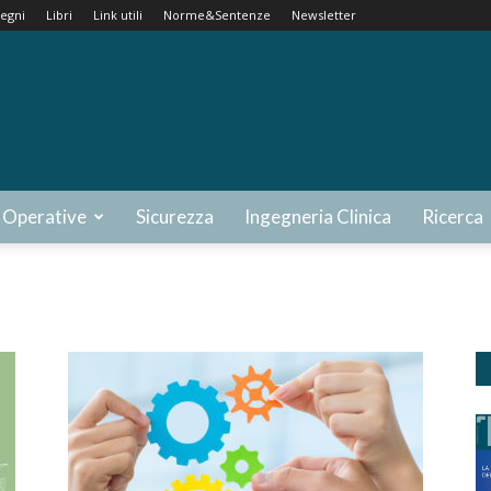
egni
Libri
Link utili
Norme&Sentenze
Newsletter
 Operative
Sicurezza
Ingegneria Clinica
Ricerca