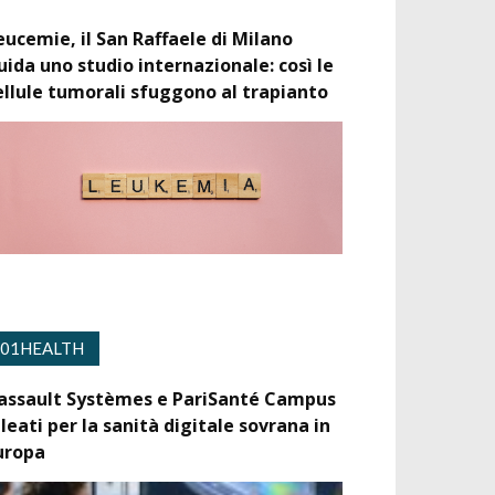
eucemie, il San Raffaele di Milano
uida uno studio internazionale: così le
ellule tumorali sfuggono al trapianto
01HEALTH
assault Systèmes e PariSanté Campus
lleati per la sanità digitale sovrana in
uropa