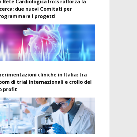
a Rete Cardiologica Irccs rafforza la
icerca: due nuovi Comitati per
rogrammare i progetti
perimentazioni cliniche in Italia: tra
oom di trial internazionali e crollo del
o profit