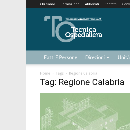
Chi siamo
Formazione
Abbonati
Contatti
Conv
Tecnica
Ospedaliera
Fatti E Persone
Direzioni
Unità
Home
Tags
Regione Calabria
Tag: Regione Calabria