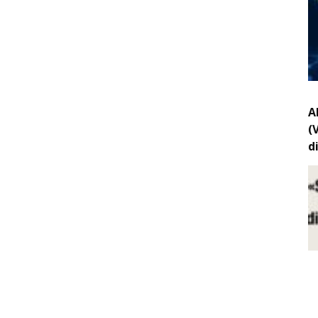
A
(
d