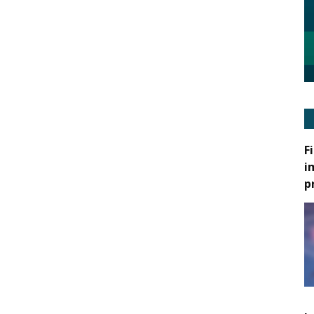
F
i
p