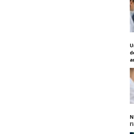
U
d
a
N
l